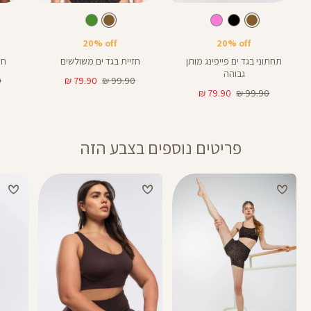
Color
Color
Color
Swimwear
Swimwear
Swi
חום
צבע
חום
צבע
חום
חום
ירוק
אורך
אורך
4
4
4
4
באינצים
באינצים
20% off
20% off
תחתוני בגד ים פייפינג מותן
חזיית בגד ים משולשים
חז
גבוהה
מחיר
מחיר
מ
₪
79.90 ₪
99.90 ₪
מחיר
מחיר
רגיל
מוצר
רג
79.90 ₪
99.90 ₪
רגיל
מוצר
פריטים נוספים בצבע הזה