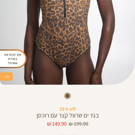
איך זה נראה
במידה
אחרת?
sale
25% off
בגד ים שרוול קצר עם רוכסן
מחיר
מחיר
149.90 ₪
199.90 ₪
רגיל
מוצר