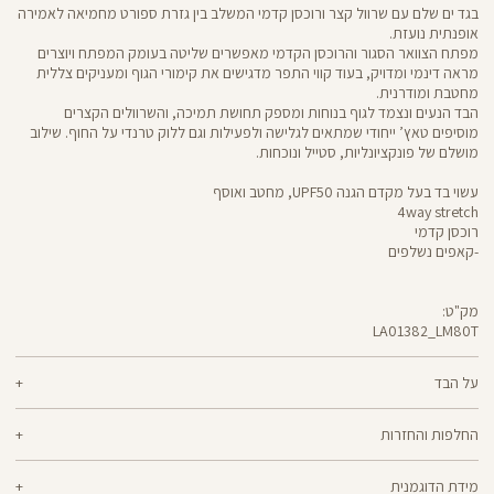
בגד ים שלם עם שרוול קצר ורוכסן קדמי המשלב בין גזרת ספורט מחמיאה לאמירה
אופנתית נועזת.
מפתח הצוואר הסגור והרוכסן הקדמי מאפשרים שליטה בעומק המפתח ויוצרים
מראה דינמי ומדויק, בעוד קווי התפר מדגישים את קימורי הגוף ומעניקים צללית
מחטבת ומודרנית.
הבד הנעים ונצמד לגוף בנוחות ומספק תחושת תמיכה, והשרוולים הקצרים
מוסיפים טאץ’ ייחודי שמתאים לגלישה ולפעילות וגם ללוק טרנדי על החוף. שילוב
מושלם של פונקציונליות, סטייל ונוכחות.
עשוי בד בעל מקדם הגנה UPF50, מחטב ואוסף
4way stretch
רוכסן קדמי
-קאפים נשלפים
מק"ט:
LA01382_LM80T
Swimwear
LA01382
על הבד
69% פוליאמיד ממוחזר, 31% אלסטן
החלפות והחזרות
בד ממוחזר ואקולוגי, עם טכנולוגיית הגנה מפני השמש UPF50
ניתן להחליף או להחזיר מוצרים שנקנו באתר תוך 21 ימים ממועד הקנייה בהתאם
מידת הדוגמנית
למדיניות ההחזרות\החלפות של הרשת.
מדיניות החלפות