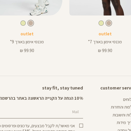
Color
Pants
צבע
מוקה
צבע
מוקה
מוקה
מוקה
שמנת
מוקה
שמנת
רך
אורך
outlet
outlet
צים
באינצים
9
מכנסי אימון באורך 7”
מכנסי אימון באורך 9”
9
מחיר
מחיר
99.90 ₪
99.90 ₪
מוצר
מוצר
stay fit, stay tuned
customer serv
cust
ser
10% הנחה על הקנייה הראשונה באתר בהרשמה לניוזלטר שלנו
חים
ות והחזרות
Mail
ת ותשובות
ך מידות
אני מאשר/ת לקבל מבצעים, עדכונים ופרסומים
ל עסקה