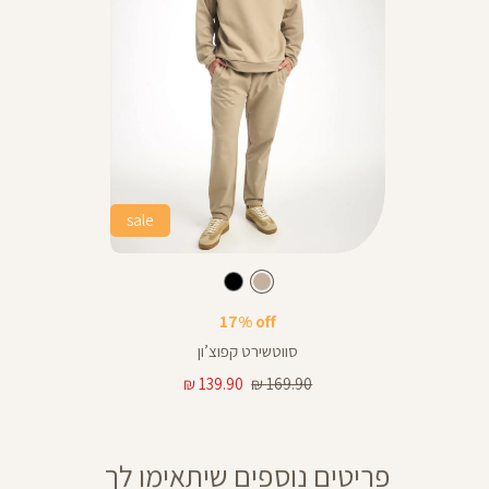
sale
Color
סווטשירט
צבע
מוקה
מוקה
מוקה
שחור
17% off
סווטשירט קפוצ’ון
מחיר
מחיר
139.90 ₪
169.90 ₪
רגיל
מוצר
פריטים נוספים שיתאימו לך