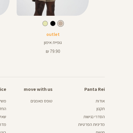
Color
Color
Pants
Shirt
צבע
מוקה
צבע
מוקה
מוקה
מוקה
קה
שמנת
מוקה
שחור
שמנת
או
outlet
out
באינ
7
עם שרוול קצר
גופיית אימון
7
מחיר
79.90 ₪
79
מוצר
ice
omer
move with us
move
Panta Rei
Panta
vice
with
Rei
us
אודות
טופס מאמנים
משלו
תקנון
החלפ
הסדרי נגישות
שאלו
מדיניות הפרטיות
מדרי
חנויות
ביטו