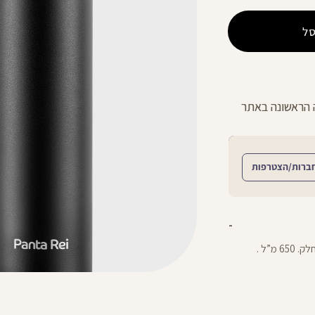
ל
ניתן להחליף/להחזיר עד 21 ימים בכל חנויות הרשת >>
ברות/הצטרפות
בקבוק שתייה תרמי לשמירה על טמפרטורה בציפוי מאט חלק. 650 מ”ל .