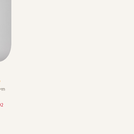
Color
Sports
שחור
Bra
%
חזיי
143.92 ש"