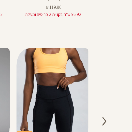
מחיר
119.90 ₪
19
מוצר
95.92 ש"ח בקניית 2 פריטים ומעלה
95.92 ש"ח