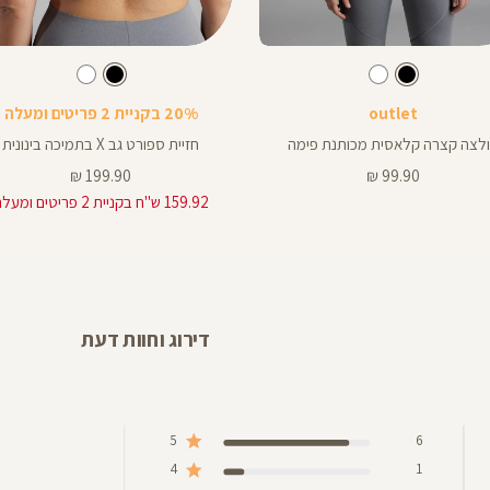
Color
Sports
צבע
שחור
צבע
שחור
שחור
שחור
לבן
שחור
לבן
Bra
outlet
20% בקניית 2 פריטים ומעלה
לצה קצרה קלאסית מכותנת פימה
חזיית ספורט גב X בתמיכה בינונית
מחיר
מחיר
199.90 ₪
99.90 ₪
מוצר
מוצר
159.92 ש"ח בקניית 2 פריטים ומעלה
דירוג וחוות דעת
5
6
4
1