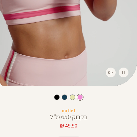
outlet
בקבוק 650 מ”ל
מחיר
49.90 ₪
מוצר