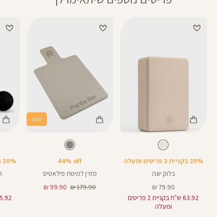
sale
Color
Color
Color
בלוק
מזרן
חבל
צבע
שמנת
צבע
אפור
שמנת
אפור
שחור
יוגה
פילאטיס
קפיצה
20% בקניית 2 פריטים ומעלה
44% off
20% בקניית 2 פריטים ומעלה
בלוק יוגה
מזרן למיטת פילאטיס
ח
מחיר
מחיר
מחיר
99.90 ₪
179.90 ₪
79.90 ₪
מוצר
רגיל
מוצר
63.92 ש"ח בקניית 2 פריטים
ומעלה