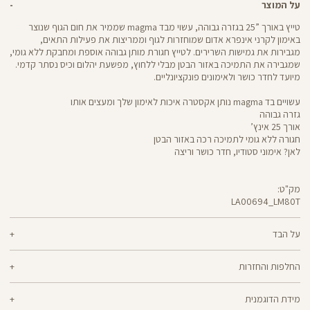
על המוצר
טייץ באורך ”25 בגזרה גבוהה, עשוי מבד magma שממיר את חום הגוף שנוצר
באימון לקרני אינפרא אדום שמוחזרות לגוף וממריצות את פעילות התאים,
מגבירות את גמישות השרירים. לטייץ חגורת מותן גבוהה אוספת ומחבקת ללא גומי,
שמגבירה את התמיכה באזור הבטן מבלי ללחוץ, מפשעת יהלום וכיס נסתר קדמי.
מיועד לחדר כושר ולאימונים פונקציונליים.
עשויים בד magma נותן אקסטרה איכות לאימון שלך ומעצים אותו
גזרה גבוהה
אורך 25 אינץ’
חגורה ללא גומי לתמיכה רכה באזור הבטן
לאן? אימוני סטודיו, חדר כושר וריצה
מק"ט:
LA00694_LM80T
LA00694
Pants
על הבד
68% ניילון, 32% אלסטן
החלפות והחזרות
magma - בד שנוצר בטכנולוגיה ייחודית, שממירה את חום הגוף שנוצר באימון
ניתן להחליף או להחזיר מוצרים שנקנו באתר תוך 21 ימים ממועד הקנייה בהתאם
לקרני אינפרא אדום שמוחזרות לגוף וממריצות את פעילות התאים, מגבירות את
מידת הדוגמנית
למדיניות ההחזרות\החלפות של הרשת.
מדיניות החלפות
גמישות השרירים ומשפרות את מראה העור. הטייצים מבד magma נותנים