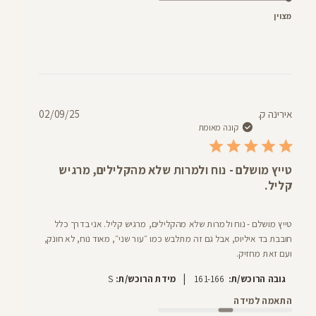
מצוין
תאריך
אירינה ק.
02/09/25
פרסום
קונה מאומת
טייץ מושלם - נוח ולמרות שלא מהקלילים, מרגיש
קליל.
טייץ מושלם - נוח ולמרות שלא מהקלילים, מרגיש קליל. אני בדרך כלל
חובבת בד איליוס, אבל גם זה מתלבש כמו ״עור שני״, מאוד נוח, לא חונק,
ועם זאת מחזיק.
|
גובה הרוכש/ת:
161-166
מידת הרוכש/ת:
S
התאמה למידה