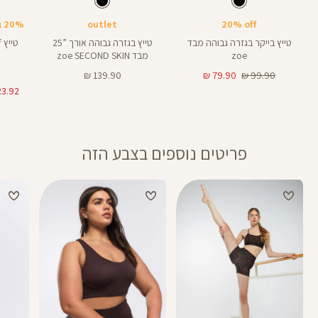
צבע
שחור
צבע
שחור
שחור
שחור
שחור
אורך
אורך
אורך
25
25
8
25
25
8
אינצים
באינצים
באינצים
20% off
outlet
20% בקניית 2 פריטים ומעלה
טייץ בייקר בגזרה גבוהה מבד
טייץ בגזרה גבוהה אורך ”25
zoe
מבד zoe SECOND SKIN
מחיר
מחיר
מחיר
139.90 ₪
79.90 ₪
99.90 ₪
רגיל
מוצר
מוצר
פריטים נוספים בצבע הזה