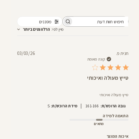
מסננים
חיפוש
מיין לפי
:
הרלוונטים ביותר
חוות
דעת
תאריך
חנית פ.
03/03/26
פרסום
קונה מאומת
טייץ מעולה ואיכותי
טייץ מעולה ואיכותי
|
גובה הרוכש/ת:
161-166
מידת הרוכש/ת:
S
התאמה למידה
מתאים
איכות המוצר