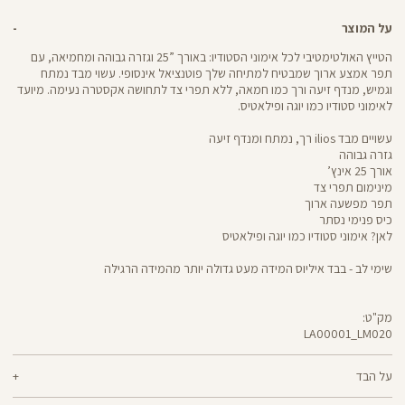
על המוצר
הטייץ האולטימטיבי לכל אימוני הסטודיו: באורך ”25 וגזרה גבוהה ומחמיאה, עם
תפר אמצע ארוך שמבטיח למתיחה שלך פוטנציאל אינסופי. עשוי מבד נמתח
וגמיש, מנדף זיעה ורך כמו חמאה, ללא תפרי צד לתחושה אקסטרה נעימה. מיועד
לאימוני סטודיו כמו יוגה ופילאטיס.
עשויים מבד ilios רך, נמתח ומנדף זיעה
גזרה גבוהה
אורך 25 אינץ’
מינימום תפרי צד
תפר מפשעה ארוך
כיס פנימי נסתר
לאן? אימוני סטודיו כמו יוגה ופילאטיס
שימי לב - בבד איליוס המידה מעט גדולה יותר מהמידה הרגילה
מק"ט:
LA00001_LM020
LA00001
Pants
על הבד
80% ניילון ממוחזר, 20% לייקרה