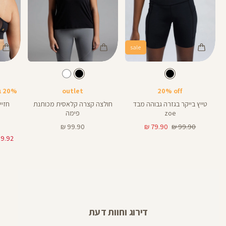
sale
Color
Color
Color
Sports
Shirt
Pant
צבע
שחור
צבע
שחור
שחור
שחור
שחור
אורך
Bra
8
8
אינצים
20% off
outlet
20% בקניית 2 פריטים ומעלה
טייץ בייקר בגזרה גבוהה מבד
חולצה קצרה קלאסית מכותנת
zoe
פימה
מחיר
מחיר
מחיר
99.90 ₪
79.90 ₪
99.90 ₪
רגיל
מוצר
מוצר
דירוג וחוות דעת