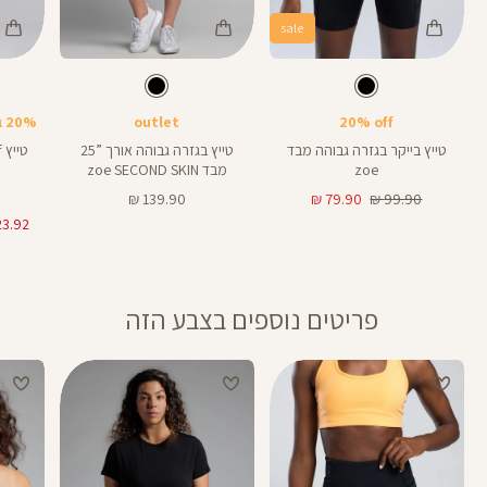
sale
Color
Color
Color
Pants
Pants
Pant
צבע
שחור
צבע
שחור
שחור
שחור
שחור
אורך
אורך
אורך
25
25
8
25
25
8
אינצים
באינצים
באינצים
20% off
outlet
20% בקניית 2 פריטים ומעלה
טייץ בייקר בגזרה גבוהה מבד
טייץ בגזרה גבוהה אורך ”25
zoe
מבד zoe SECOND SKIN
מחיר
מחיר
מחיר
139.90 ₪
79.90 ₪
99.90 ₪
רגיל
מוצר
מוצר
פריטים נוספים בצבע הזה