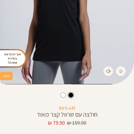
איך זה נראה
במידה
אחרת?
sale
50% off
חולצה עם שרוול קצר מאוד
מחיר
מחיר
79.90 ₪
159.90 ₪
רגיל
מוצר