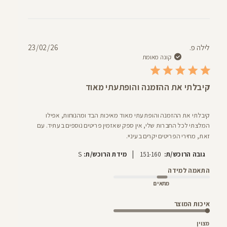
תאריך
לילה פ.
23/02/26
פרסום
קונה מאומת
קיבלתי את ההזמנה והופתעתי מאוד
קיבלתי את ההזמנה והופתעתי מאוד מאיכות הבד ומהנוחות, אפילו
המלצתי לכל החברות שלי, אין ספק שאזמין פריטים נוספים בעתיד. עם
זאת, מחירי הפריטים יקרים בעיניי.
|
גובה הרוכש/ת:
151-160
מידת הרוכש/ת:
S
התאמה למידה
מתאים
איכות המוצר
מצוין