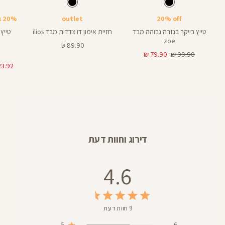
צבע
שחור
צבע
שחור
שחור
שחור
שחור
אורך
אורך
אורך
Bra
6
8
25
6
8
אינצים
באינצים
באינצים
20% off
outlet
20% בקניית 2 פריטים ומעלה
28
טייץ בייקר בגזרה גבוהה מבד
חזיית אימון דו צדדית מבד ilios
zoe
מחיר
89.90 ₪
מחיר
מחיר
מוצר
79.90 ₪
99.90 ₪
רגיל
מוצר
דירוג וחוות דעת
4.6
9 חוות דעת
5
6