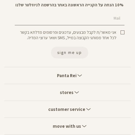
10% הנחה על הקנייה הראשונה באתר בהרשמה לניוזלטר שלנו
Mail
אני מאשר/ת לקבל מבצעים, עדכונים ופרסומים מדלתא בקשר
לכל אחד ממותגי הקבוצה במייל, SMS ושאר ערוצי המדיה.
sign me up
Panta
Rei
Panta Rei
stores
stores
customer
service
customer service
move
with
move with us
us