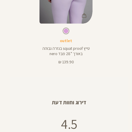
Color
Pants
ורוד
צבע
ורוד
אורך
28
פסטל
פסטל
28
באינצים
outlet
טייץ squat proof בגזרה גבוהה
באורך ”28 מבד nero
מחיר
139.90 ₪
מוצר
דירוג וחוות דעת
4.5