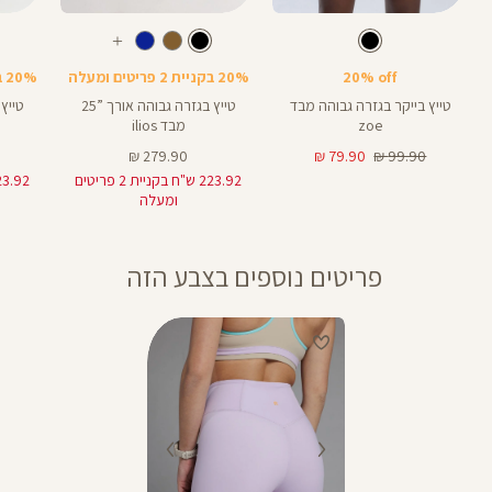
Color
Color
Color
28
25
Pants
Pants
Pant
צבע
שחור
צבע
שחור
שחור
שחור
שחור
אורך
אורך
אורך
עוד
8
28
25
8
אינצים
באינצים
באינצים
צבעים
20% off
20% בקניית 2 פריטים ומעלה
20% בקניית 2 פריטים ומעלה
25
28
טייץ בייקר בגזרה גבוהה מבד
טייץ בגזרה גבוהה אורך ”25
zoe
מבד ilios
מחיר
מחיר
מחיר
279.90 ₪
79.90 ₪
99.90 ₪
רגיל
מוצר
מוצר
223.92 ש"ח בקניית 2 פריטים
ומעלה
פריטים נוספים בצבע הזה