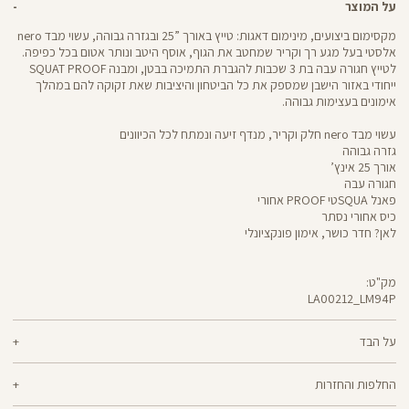
על המוצר
מקסימום ביצועים, מינימום דאגות: טייץ באורך ”25 ובגזרה גבוהה, עשוי מבד nero
אלסטי בעל מגע רך וקריר שמחטב את הגוף, אוסף היטב ונותר אטום בכל כפיפה.
לטייץ חגורה עבה בת 3 שכבות להגברת התמיכה בבטן, ומבנה SQUAT PROOF
ייחודי באזור הישבן שמספק את כל הביטחון והיציבות שאת זקוקה להם במהלך
אימונים בעצימות גבוהה.
עשוי מבד nero חלק וקריר, מנדף זיעה ונמתח לכל הכיוונים
גזרה גבוהה
אורך 25 אינץ’
חגורה עבה
פאנל SQUAטי PROOF אחורי
כיס אחורי נסתר
לאן? חדר כושר, אימון פונקציונלי
מק"ט:
LA00212_LM94P
LA00212
Pants
על הבד
70% ניילון, 30% לייקרה
החלפות והחזרות
nero - מגע קריר, תמיכה גבוהה ותחושה נינוחה - שלושת המרכיבים לאימון דינמי