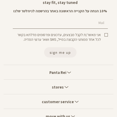
stay fit, stay tuned
10% הנחה על הקנייה הראשונה באתר בהרשמה לניוזלטר שלנו
Mail
אני מאשר/ת לקבל מבצעים, עדכונים ופרסומים מדלתא בקשר
לכל אחד ממותגי הקבוצה במייל, SMS ושאר ערוצי המדיה.
sign me up
Panta
Rei
Panta Rei
stores
stores
customer
service
customer service
move
with
move with us