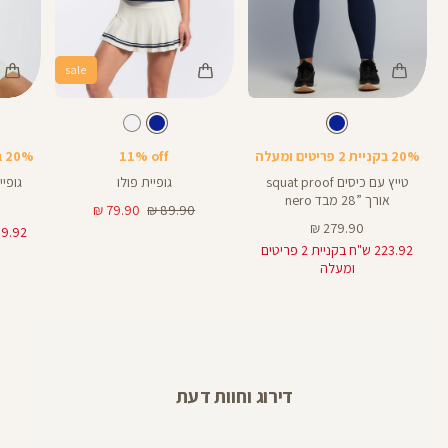
sale
Color
Color
Color
Shirt
Shirt
Pant
צבע
כחול
צבע
כחול
כחול
כחול
כחול
אורך
28
28
אינצים
20% בקניית 2 פריטים ומעלה
11% off
20% בקניית 2 פריטים ומעלה
טייץ עם כיסים squat proof
גופיית פולו
גופיית א
אורך ”28 מבד nero
מחיר
מחיר
79.90 ₪
89.90 ₪
מחיר
רגיל
מוצר
279.90 ₪
מוצר
223.92 ש"ח בקניית 2 פריטים
ומעלה
דירוג וחוות דעת