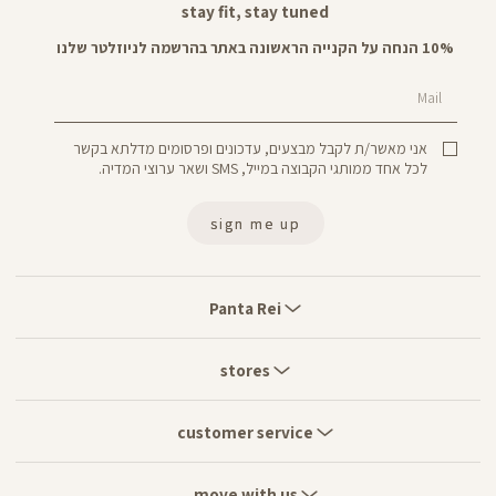
stay fit, stay tuned
10% הנחה על הקנייה הראשונה באתר בהרשמה לניוזלטר שלנו
Mail
אני מאשר/ת לקבל מבצעים, עדכונים ופרסומים מדלתא בקשר
לכל אחד ממותגי הקבוצה במייל, SMS ושאר ערוצי המדיה.
sign me up
Panta
Rei
Panta Rei
stores
stores
customer
service
customer service
move
with
move with us