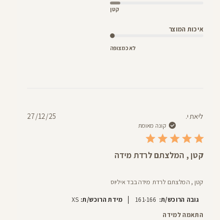
קטן
איכות המוצר
לא כמצופה
תאריך
ליאת י.
27/12/25
פרסום
קונה מאומת
קטן , המלצתם לרדת מידה
קטן , המלצתם לרדת מידה בבד איליוס
|
גובה הרוכש/ת:
161-166
מידת הרוכש/ת:
XS
התאמה למידה