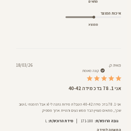
מתאים
איכות המוצר
ממוצע
תאריך
מאיה ק.
18/03/26
פרסום
קונה מאומת
אני 1. 78 בדכ מידה 40-42
אני 1. 78 בדכ מידה 40-42 הטבלת מידות נתנה לי xl אבל הזמנתי L וטוב
שכך, מתאים מצויין הבד ממש נעים והטיית ארוך מספיק
|
גובה הרוכש/ת:
171-180
מידת הרוכש/ת:
L
התאמה למידה