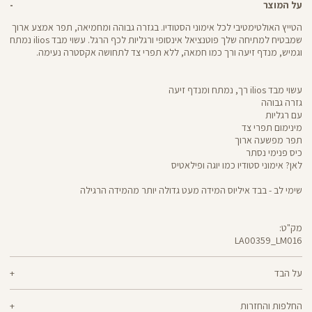
על המוצר
הטייץ האולטימטיבי לכל אימוני הסטודיו. בגזרה גבוהה ומחמיאה, תפר אמצע ארוך
שמבטיח למתיחה שלך פוטנציאל אינסופי ורגליות לכף הרגל. עשוי מבד ilios נמתח
וגמיש, מנדף זיעה ורך כמו חמאה, ללא תפרי צד לתחושה אקסטרה נעימה.
עשוי מבד ilios רך, נמתח ומנדף זיעה
גזרה גבוהה
עם רגליות
מינימום תפרי צד
תפר מפשעה ארוך
כיס פנימי נסתר
לאן? אימוני סטודיו כמו יוגה ופילאטיס
שימי לב - בבד איליוס המידה מעט גדולה יותר מהמידה הרגילה
מק"ט:
LA00359_LM016
LA00359
Pants
על הבד
40% פוליאסטר ממוחזר, 40% פוליאסטר, 20% לייקרה
החלפות והחזרות