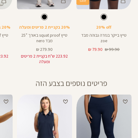
sale
Color
Color
Color
Pants
Pants
Pant
צבע
שחור
צבע
שחור
שחור
שחור
שחור
אורך
אורך
אורך
28
25
8
28
25
8
אינצים
באינצים
באינצים
20% off
20% בקניית 2 פריטים ומעלה
20% בקניית 2 פריטים ומעלה
טייץ בייקר בגזרה גבוהה מבד
טייץ squat proof באורך ”25
zoe
מבד nero
מחיר
מחיר
מחיר
279.90 ₪
79.90 ₪
99.90 ₪
רגיל
מוצר
מוצר
223.92 ש"ח בקניית 2 פריטים
ומעלה
פריטים נוספים בצבע הזה