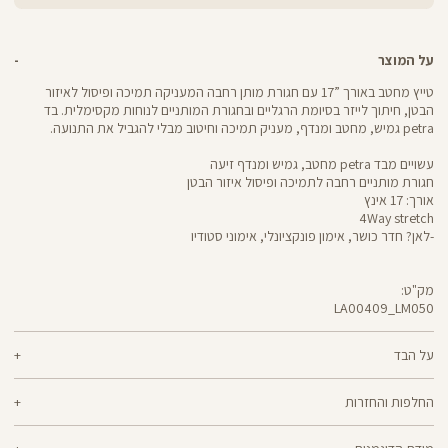
על המוצר
טייץ מחטב באורך ”17 עם חגורת מותן רחבה המעניקה תמיכה ופיסול לאיזור
הבטן, חיתוך לייזר בסיומת הרגליים ובחגורת המותניים לנוחות מקסימלית. בד
petra גמיש, מחטב ומנדף, מעניק תמיכה וחיטוב מבלי להגביל את התנועה.
עשויים מבד petra מחטב, גמיש ומנדף זיעה
חגורת מותניים רחבה לתמיכה ופיסול איזור הבטן
אורך: 17 אינץ
4Way stretch
-לאן? חדר כושר, אימון פונקציונלי, אימוני סטודיו
מק"ט:
LA00409_LM050
LA00409
Pants
על הבד
61% ניילון, 39% אלסטן
החלפות והחזרות
petra - בד גמיש, מחטב ומנדף זיעה שמעניק עיצוב לגזרה תוך כדי שמירה על
ניתן להחליף או להחזיר מוצרים שנקנו באתר תוך 21 ימים ממועד הקנייה בהתאם
גמישות. לטייצים מבד petra ,יש חגורת מותן רחבה שמעניקה אקסטרה תמיכה