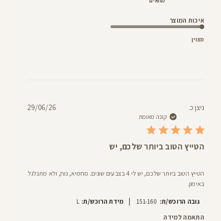
מתאים
איכות המוצר
מצוין
תאריך
ניצן כ.
29/06/26
פרסום
קונה מאומת
הטייץ הטוב ביותר שלכם, יש
הטייץ הטוב ביותר שלכם, יש לי 4 בצבעים שונים. מחמיא, נוח, ולא מתגלגל
באימון.
|
גובה הרוכש/ת:
151-160
מידת הרוכש/ת:
L
התאמה למידה