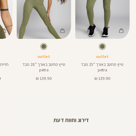
Color
Color
Color
Sports
Pants
Pant
זית
צבע
זית
צבע
זית
זית
זית
אורך
אורך
אורך
Bra
4
28
25
4
28
25
אינצים
באינצים
באינצים
outlet
outlet
טייץ מחטב באורך ”25 מבד
טייץ מחטב באורך ”28 מבד
חזיית
petra
petra
מחיר
מחיר
מח
₪
139.90 ₪
139.90 ₪
מוצר
מוצר
רג
דירוג וחוות דעת