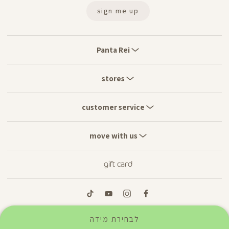
sign me up
Panta
Rei
Panta Rei
stores
stores
customer
service
customer service
move
with
move with us
us
gift card
tiktok
youtube
instagram
facebook
לבחירת מידה