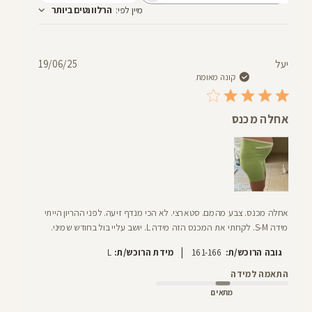
מיין לפי
:
הרלוונטים ביותר
חוות
דעת
תאריך
יעל
19/06/25
פרסום
קונה מאומת
אחלה מכנס
אחלה מכנס. צבע מהמם. סטארצי. לא הכי מנדף זיעה. לפני ההריון הייתי
מידה S-M. לקחתי את המכנס הזה מידה L. יושב עליי בול בחודש שמיני.
|
גובה הרוכש/ת:
161-166
מידת הרוכש/ת:
L
התאמה למידה
מתאים