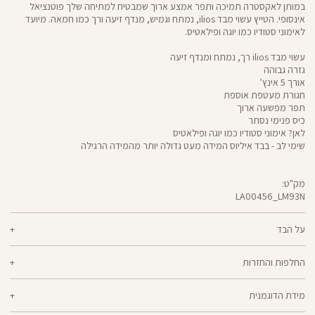
במותן לאקסטרה תמיכה ותפר אמצע ארוך שמבטיח למתיחה שלך פוטנציאל
אינסופי. הטייץ עשוי מבד ilios, נמתח וגמיש, מנדף זיעה ורך כמו חמאה. מיועד
לאימוני סטודיו כמו יוגה ופילאטיס.
עשוי מבד ilios רך, נמתח ומנדף זיעה
גזרה גבוהה
אורך 5 אינץ’
חגורת מעטפת אוספת
תפר מפשעה ארוך
כיס פנימי נסתר
לאן? אימוני סטודיו כמו יוגה ופילאטיס
שימי לב - בבד איליוס המידה מעט גדולה יותר מהמידה הרגילה
מק"ט:
LA00456_LM93N
LA00456
Pants
על הבד
80% ניילון ממוחזר, 20% ספאנדקס
החלפות והחזרות
ilios - רך וחמאתי, איתך בכל תנועה, גמיש ומנדף זיעה - התכונות הכי נעימות בבד
ניתן להחליף או להחזיר מוצרים שנקנו באתר תוך 21 ימים ממועד הקנייה בהתאם
אחד שכולו גמישות וחופש תנועה. אם הלב שלך נמצא ביוגה, פילאטיס או כל תרגול
מידת הדוגמנית
למדיניות ההחזרות\החלפות של הרשת.
מדיניות החלפות
סטודיו אחר, ilios הוא הבחירה המתבקשת עבורך. מיוצר בטכנולוגיית סיב silver-
go מנדף ריחות ואנטי-בקטריאלי