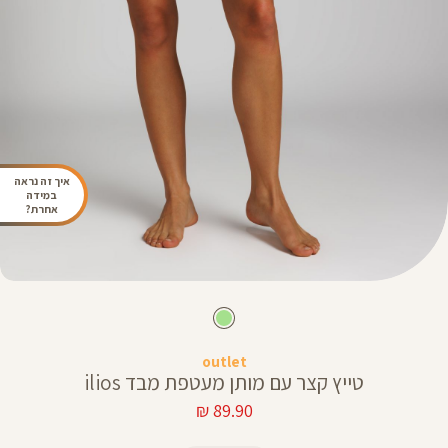
איך זה נראה
במידה
אחרת?
outlet
טייץ קצר עם מותן מעטפת מבד ilios
מחיר
89.90 ₪
מוצר