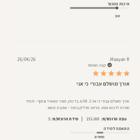
איכות המוצר
טוב
תאריך
26/04/26
Maayan R.
פרסום
קונה מאומת
אורך מושלם עבורי כי אני
אורך מושלם עבורי כי אני 1. 58מ. בד נוח, סופר מאוורר ובסוף - תמיד
חוזרת לרכוש אותו. פרינט מדליק ביותר - אוהבת ממש.
|
גובה הרוכש/ת:
151-160
מידת הרוכש/ת:
S
התאמה למידה
מתאים