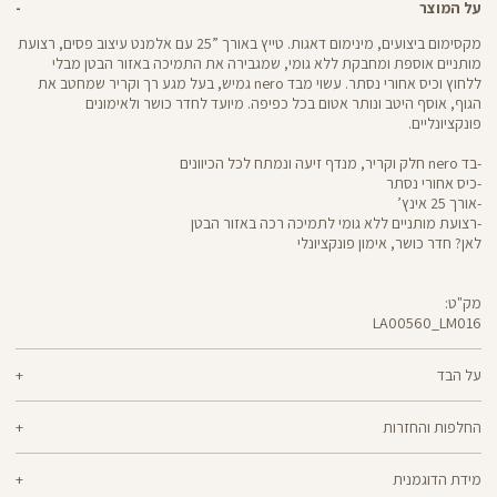
על המוצר
מקסימום ביצועים, מינימום דאגות. טייץ באורך ”25 עם אלמנט עיצוב פסים, רצועת
מותניים אוספת ומחבקת ללא גומי, שמגבירה את התמיכה באזור הבטן מבלי
ללחוץ וכיס אחורי נסתר. עשוי מבד nero גמיש, בעל מגע רך וקריר שמחטב את
הגוף, אוסף היטב ונותר אטום בכל כפיפה. מיועד לחדר כושר ולאימונים
פונקציונליים.
-בד nero חלק וקריר, מנדף זיעה ונמתח לכל הכיוונים
-כיס אחורי נסתר
-אורך 25 אינץ’
-רצועת מותניים ללא גומי לתמיכה רכה באזור הבטן
לאן? חדר כושר, אימון פונקציונלי
מק"ט:
LA00560_LM016
LA00560
Pants
על הבד
70% ניילון, 30% לייקרה
החלפות והחזרות
nero - מגע קריר, תמיכה גבוהה ותחושה נינוחה - שלושת המרכיבים לאימון דינמי
ניתן להחליף או להחזיר מוצרים שנקנו באתר תוך 21 ימים ממועד הקנייה בהתאם
מוצלח. nero מחטב בלי ללחוץ, משתלב בטבעיות עם הגוף ונותר אטום ויציב גם
מידת הדוגמנית
למדיניות ההחזרות\החלפות של הרשת.
מדיניות החלפות
בפני הסקוואט הכי נמוך. מיוצר בטכנולוגיית סיב silver-go מנדף ריחות