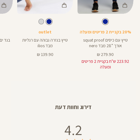
Color
Color
Color
Swimwear
Pants
Pant
צבע
כחול
צבע
כחול
כחול
כחול
כחול
אורך
אורך
28
28
28
28
אינצים
באינצים
20% בקניית 2 פריטים ומעלה
outlet
טייץ עם כיסים squat proof
טייץ בגזרה גבוהה עם רגליות
בגד ים
אורך ”28 מבד nero
מבד ilios
מחיר
מחיר
139.90 ₪
279.90 ₪
מוצר
מוצר
223.92 ש"ח בקניית 2 פריטים
ומעלה
דירוג וחוות דעת
4.2