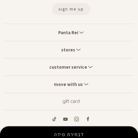
sign me up
Panta
Rei
Panta Rei
stores
stores
customer
service
customer service
move
with
move with us
us
gift card
tiktok
youtube
instagram
facebook
לבחירת מידה