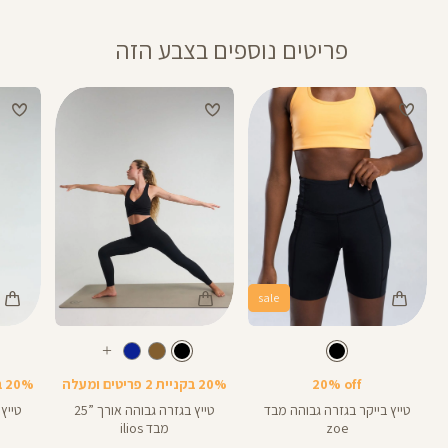
פריטים נוספים בצבע הזה
sale
Color
Color
Color
28
25
Pants
Pants
Pant
צבע
שחור
צבע
שחור
שחור
שחור
שחור
אורך
אורך
אורך
עוד
8
28
25
8
אינצים
באינצים
באינצים
צבעים
20% off
20% בקניית 2 פריטים ומעלה
20% בקניית 2 פריטים ומעלה
25
28
טייץ בייקר בגזרה גבוהה מבד
טייץ בגזרה גבוהה אורך ”25
zoe
מבד ilios