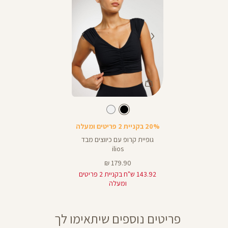
המבצעים תקפים על המוצרים המשתתפים במבצע בלבד, המסומנים באתר
בתווית (סטמפת) מבצע.
Color
Shirt
צבע
שחור
שחור
20% בקניית 2 פריטים ומעלה
גופיית קרופ עם כיווצים מבד
ilios
מחיר
179.90 ₪
מוצר
143.92 ש"ח בקניית 2 פריטים
ומעלה
פריטים נוספים שיתאימו לך