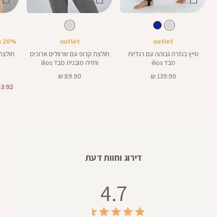
Color
Color
Color
Pant
Shirt
חולצה
צבע
אפור
צבע
אפור
אפור
אפור
LM041
אורך
28
28
אינצים
outlet
outlet
20% בקניית 2 פריטים ומעלה
טייץ בגזרה גבוהה עם רגליות
חולצת קרופ עם שרוולים ארוכים
חולצה
מבד ilios
וחזיה מובנית מבד ilios
מחיר
מחיר
89.90 ₪
139.90 ₪
מוצר
מוצר
דירוג וחוות דעת
4.7