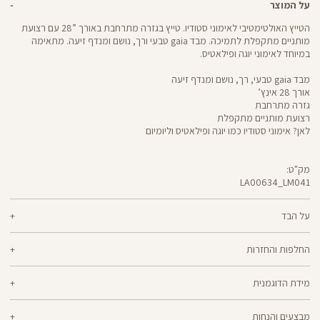
על המוצר
הטייץ האולטימטיבי לאימוני סטודיו. טייץ בגזרה מתרחבת באורך ”28 עם רצועת
מותניים מתקפלת לתמיכה. מבד gaia טבעי ורך, נושם ומנדף זיעה. מתאימה
במיוחד לאימוני יוגה ופילאטיס.
מבד gaia טבעי, רך, נושם ומנדף זיעה
אורך 28 אינץ’
גזרה מתרחבת
רצועת מותניים מתקפלת
לאן? אימוני סטודיו כמו יוגה ופילאטיס וליומיום
מק"ט:
LA00634_LM041
LA00634
Pants
על הבד
55% טנסל, 30% כותנה, 15% אלסטן
החלפות והחזרות
gaia- בד טבעי שמלווה אותך בכל תנועה בד גאיה הוא בד העשוי מסיבים טבעיים,
ניתן להחליף או להחזיר מוצרים שנקנו באתר תוך 21 ימים ממועד הקנייה בהתאם
המעניקים תחושה רכה ונעימה על הגוף. הרכב הבד של gaia הינו נושם ומאוורר,
מידת הדוגמנית
למדיניות ההחזרות\החלפות של הרשת.
מדיניות החלפות
ומשלב רכות ונוחות המלווה אותך בשגרת האימונים, תוך הענקת תמיכה יציבה
שאינה לוחצת לאורך אימוני היוגה והפילאטיס.
הדוגמנית ים בגובה 1.76 לובשת מידה M
ההחלפה וההחזרה מתבצעות בכל חנויות Panta Rei.
מבצעים והנחות