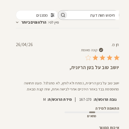
מסננים
חיפוש
מיין לפי
:
הרלוונטים ביותר
חוות
דעת
תאריך
חן מ.
26/04/26
פרסום
קונה מאומת
יושב טוב על בטן הריונית,
יושב טוב על בטן הריונית, נמתח ולא לוחץ, לא מתגלגל. מעט תחושה
מחוספסת בבד באזור הירכיים אחרי לבישה אחת, שזה קצת מבאס.
|
גובה הרוכש/ת:
167-170
מידת הרוכש/ת:
M
התאמה למידה
מתאים
איכות המוצר