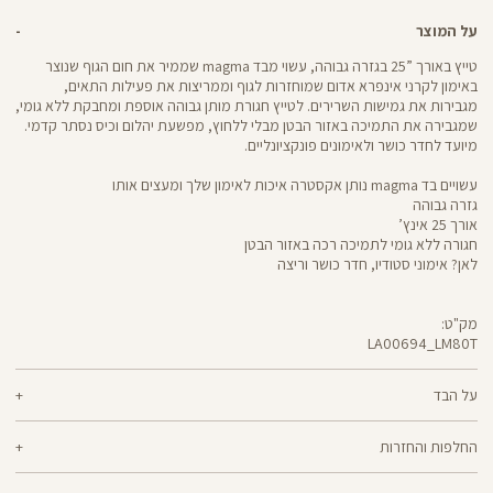
על המוצר
טייץ באורך ”25 בגזרה גבוהה, עשוי מבד magma שממיר את חום הגוף שנוצר
באימון לקרני אינפרא אדום שמוחזרות לגוף וממריצות את פעילות התאים,
מגבירות את גמישות השרירים. לטייץ חגורת מותן גבוהה אוספת ומחבקת ללא גומי,
שמגבירה את התמיכה באזור הבטן מבלי ללחוץ, מפשעת יהלום וכיס נסתר קדמי.
מיועד לחדר כושר ולאימונים פונקציונליים.
עשויים בד magma נותן אקסטרה איכות לאימון שלך ומעצים אותו
גזרה גבוהה
אורך 25 אינץ’
חגורה ללא גומי לתמיכה רכה באזור הבטן
לאן? אימוני סטודיו, חדר כושר וריצה
מק"ט:
LA00694_LM80T
LA00694
Pants
על הבד
68% ניילון, 32% אלסטן
החלפות והחזרות
magma - בד שנוצר בטכנולוגיה ייחודית, שממירה את חום הגוף שנוצר באימון
ניתן להחליף או להחזיר מוצרים שנקנו באתר תוך 21 ימים ממועד הקנייה בהתאם
לקרני אינפרא אדום שמוחזרות לגוף וממריצות את פעילות התאים, מגבירות את