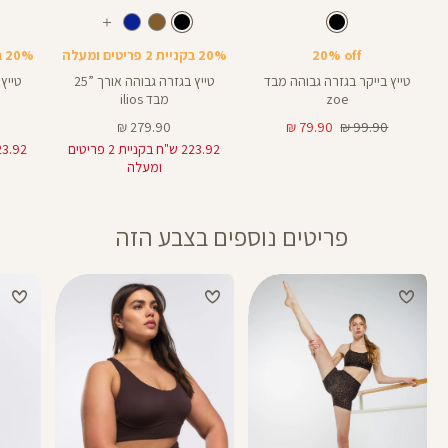
Color
Color
Color
28
25
Pants
Pants
Pant
צבע
שחור
צבע
שחור
שחור
שחור
שחור
אורך
אורך
אורך
עוד
8
28
25
8
אינצים
באינצים
באינצים
צבעים
20% off
20% בקניית 2 פריטים ומעלה
20% בקניית 2 פריטים ומעלה
25
28
טייץ בייקר בגזרה גבוהה מבד
טייץ בגזרה גבוהה אורך ”25
zoe
מבד ilios
מחיר
מחיר
מחיר
279.90 ₪
79.90 ₪
99.90 ₪
רגיל
מוצר
מוצר
223.92 ש"ח בקניית 2 פריטים
ומעלה
פריטים נוספים בצבע הזה