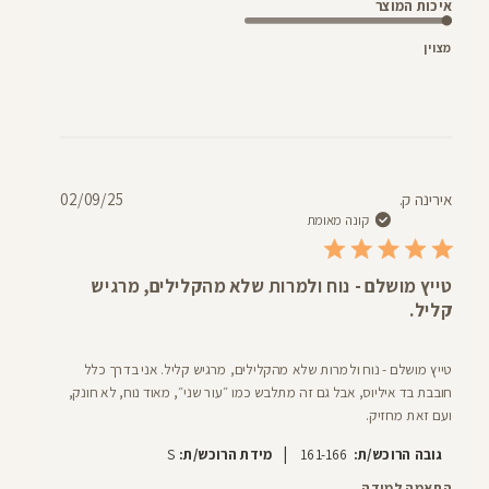
איכות המוצר
מצוין
תאריך
אירינה ק.
02/09/25
פרסום
קונה מאומת
טייץ מושלם - נוח ולמרות שלא מהקלילים, מרגיש
קליל.
טייץ מושלם - נוח ולמרות שלא מהקלילים, מרגיש קליל. אני בדרך כלל
חובבת בד איליוס, אבל גם זה מתלבש כמו ״עור שני״, מאוד נוח, לא חונק,
ועם זאת מחזיק.
|
גובה הרוכש/ת:
161-166
מידת הרוכש/ת:
S
התאמה למידה