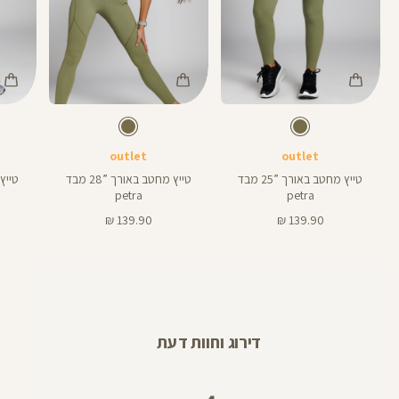
Color
Color
Color
Pants
Pants
Pant
זית
צבע
זית
צבע
זית
זית
זית
אורך
אורך
אורך
17
28
25
17
28
25
אינצים
באינצים
באינצים
outlet
outlet
טייץ מחטב באורך ”25 מבד
טייץ מחטב באורך ”28 מבד
petra
petra
מחיר
מחיר
139.90 ₪
139.90 ₪
מוצר
מוצר
דירוג וחוות דעת