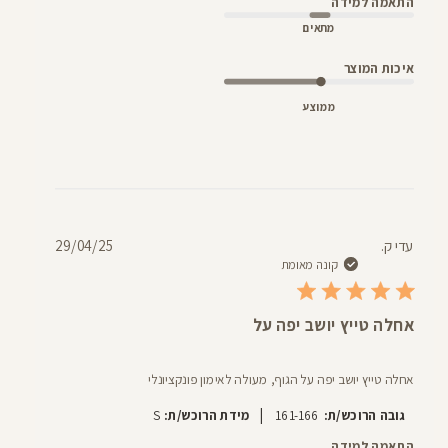
התאמה למידה
מתאים
איכות המוצר
ממוצע
תאריך
עדי ק.
29/04/25
פרסום
קונה מאומת
אחלה טייץ יושב יפה על
אחלה טייץ יושב יפה על הגוף, מעולה לאימון פונקציונלי
|
גובה הרוכש/ת:
161-166
מידת הרוכש/ת:
S
התאמה למידה