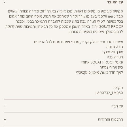
על המוצר
מקסימום ביצועים, מינימום דאגות: מכנסי טייץ באורך ”28 ובגזרה גבוהה, עשויים
מבד nero אלסטי בעל מגע רך וקריר שמחטב את הגוף, אוסף היטב ונותר אטום
בכל כפיפה. לטייץ חגורה עבה בת 3 שכבות להגברת התמיכה בבטן, ומבנה
SQUAT PROOF ייחודי באזור הישבן שמספק את כל הביטחון והיציבות שאת זקוקה
להם במהלך אימונים בעצימות גבוהה.
עשויים מבד nero חלק וקריר, מנדף זיעה ונמתח לכל הכיוונים
גזרה גבוהה
אורך 28 אינץ’
חגורה עבה
פאנל SQUAT PROOF אחורי
כיס אחורי נסתר
לאן? חדר כושר, אימון פונקציונלי
מק"ט:
LA00732_LM050
LA00732
Pants
על הבד
70% ניילון, 30% לייקרה
החלפות והחזרות
nero - מגע קריר, תמיכה גבוהה ותחושה נינוחה - שלושת המרכיבים לאימון דינמי