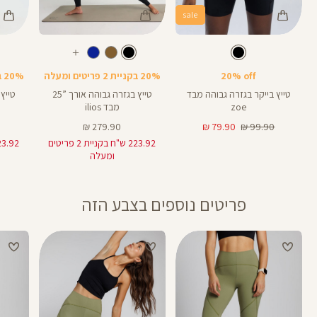
sale
Color
Color
Color
28
25
Pants
Pants
Pant
צבע
שחור
צבע
שחור
שחור
שחור
שחור
אורך
אורך
אורך
עוד
8
28
25
8
אינצים
באינצים
באינצים
צבעים
20% off
20% בקניית 2 פריטים ומעלה
20% בקניית 2 פריטים ומעלה
25
28
טייץ בייקר בגזרה גבוהה מבד
טייץ בגזרה גבוהה אורך ”25
zoe
מבד ilios
מחיר
מחיר
מחיר
279.90 ₪
79.90 ₪
99.90 ₪
רגיל
מוצר
מוצר
223.92 ש"ח בקניית 2 פריטים
ומעלה
פריטים נוספים בצבע הזה