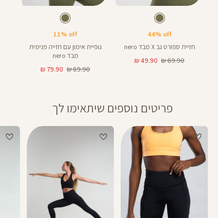
Color
Color
Shirt
Sport
זית
צבע
זית
צבע
זית
זית
Bra
11% off
44% off
חזיית ספורט גב X מבד nero
גופיית אימון עם חזייה פנימית
מבד nero
מחיר
מחיר
49.90 ₪
89.90 ₪
רגיל
מוצר
מחיר
מחיר
79.90 ₪
89.90 ₪
רגיל
מוצר
פריטים נוספים שיתאימו לך