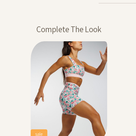
רסם באותה תקופה,
ההנחה תחושב על
Complete The Look
ה חלה על דמי משלוח,
מבצע 1+1מתנה – ההנחה תחושב על הפריט הזול מבניהם. יש לבחור 2 יחידות
20% בקניית 2 פריטים ומעלה- יש לרכוש מעל 2 מוצרים על מנת לקבל
 המסומנים באתר
sale