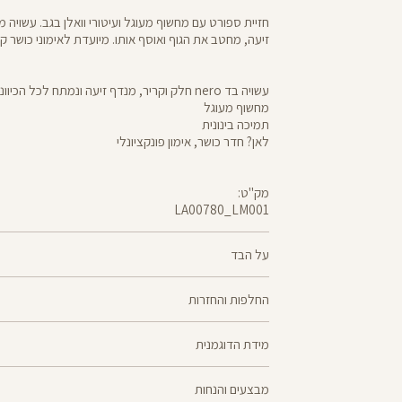
זיעה, מחטב את הגוף ואוסף אותו. מיועדת לאימוני כושר ק
עשויה בד nero חלק וקריר, מנדף זיעה ונמתח לכל הכיוונים
מחשוף מעוגל
תמיכה בינונית
לאן? חדר כושר, אימון פונקציונלי
מק"ט:
LA00780_LM001
LA00780
Sports
Bra
על הבד
70% ניילון, 30% לייקרה
החלפות והחזרות
nero - מגע קריר, תמיכה גבוהה ותחושה נינוחה - שלושת
ניתן להחליף או
מוצלח. nero מחטב בלי ללחוץ, משתלב בטבעיות עם ה
מידת הדוגמנית
למדיניות ההחזרות\החלפות של הרשת.
מדיניות החלפות
ואנטי-בקטריאלי
הדוגמנית לידר בגובה 1.64 לובשת מידה XS
ההחלפה וההחזרה מתבצעות בכל חנויות Panta Rei.
מבצעים והנחות
מוצרים בלעדיים לאתר או שאינם במלאי - לא ניתן להחלי