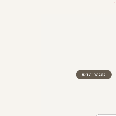
מוצר
143.92 ש"ח בקניית 2 פריטים ומעלה
כתיבת חוות דעת