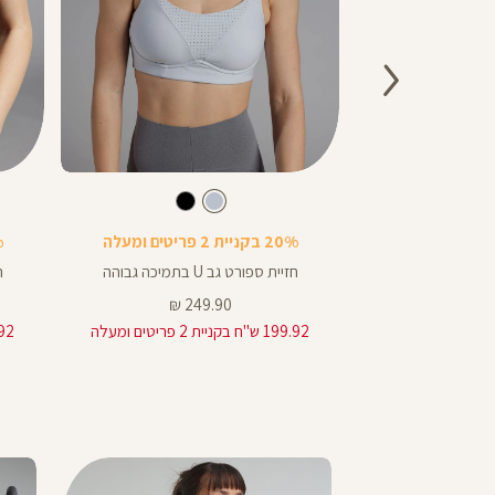
Color
Color
Sports
Sports
בע
חור
צבע
תכלת-אפור
תכלת-אפור
שחור
בן
חום
שחור
תכלת-אפור
Bra
Bra
20% בקניית 2 פריטים ומעלה
20%
ili
חזיית ספורט גב U בתמיכה גבוהה
ח
מחיר
249.90 ₪
17
מוצר
199.92 ש"ח בקניית 2 פריטים ומעלה
199.92 ש"ח