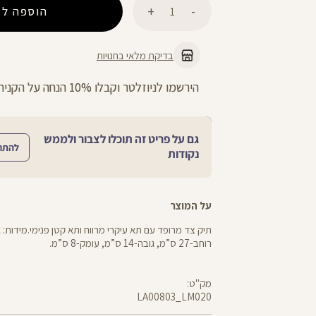
הוספה לס
בדיקת מלאי בחנויות
הירשמו לניוזלטר וקבלו 10% הנחה על הקניה הראשונה באתר
גם על פריט זה תוכלו לצבור ולממש
להתח
נקודות
על המוצר
רוחב-27 ס”מ, גובה-14 ס”מ, עומק-8 ס”מ.
מק"ט:
LA00803_LM020
פאוץ
LA00803