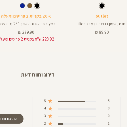
Color
Pants
צבע
שחור
צבע
שחור
שחור
שחור
שחור
חום
כחול
עוד
רך
אורך
צבעים
outlet
20% בקניית 2 פריטים ומעלה
צים
באינצים
25
חזיית אימון דו צדדית מבד ilios
טייץ בגזרה גבוהה אורך ”25 מבד ilios
25
מחיר
מחיר
279.90 ₪
89.90 ₪
מוצר
מוצר
223.92 ש"ח בקניית 2 פריטים ומעלה
28
דירוג וחוות דעת
5
5
4
0
3
0
כתיבת חוות
2
1