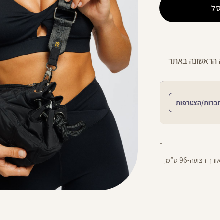
ל
ניתן להחליף/להחזיר עד 21 ימים בכל חנויות הרשת >>
ברות/הצטרפות
תיק צד מרופד עם תא עיקרי מרווח ותא קטן פנימי.מידות: אורך רצועה-96 ס”מ,