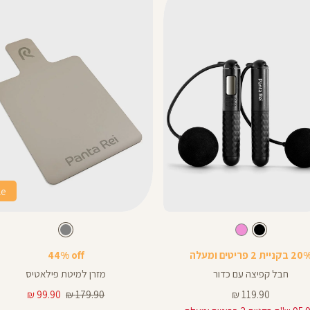
le
Color
מזרן
צבע
שחור
צבע
אפור
אפור
שחור
ורוד
אפור
פילאטיס
 בקניית 2 פריטים ומעלה
44% off
חבל קפיצה עם כדור
מזרן למיטת פילאטיס
מחיר
מחיר
מחיר
99.90 ₪
179.90 ₪
119.90 ₪
מוצר
רגיל
מוצר