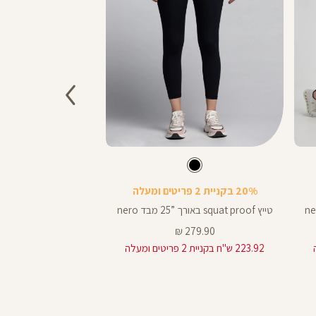
Color
Color
Pants
Pants
צבע
שחור
שחור
שחור
שחור
אורך
20% בקניית 2 פריטים ומעלה
utlet
באינצים
25
טייץ squat proof באורך ”25 מבד nero
25
עם קשירת שרוך מב
מחיר
279.90 ₪
מוצר
מחיר
139.90 ₪
223.92 ש"ח בקניית 2 פריטים ומעלה
מוצר