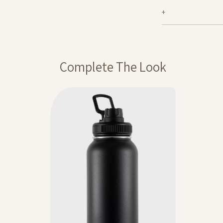
ף אך ניתן לבצע החזרה
רסם באותה תקופה,
ההנחה תחושב על
Complete The Look
ה חלה על דמי משלוח,
מבצע 1+1מתנה – ההנחה תחושב על הפריט הזול מבניהם. יש לבחור 2 יחידות
20% בקניית 2 פריטים ומעלה- יש לרכוש מעל 2 מוצרים על מנת לקבל
 המסומנים באתר