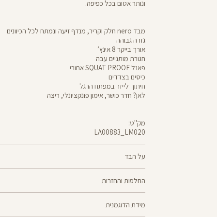
ונותר אטום בכל כפיפה.
מבד nero חלק וקריר, מנדף זיעה ונמתח לכל הכיוונים
גזרה גבוהה
אורך בייקר 8 אינץ’
חגורת מותניים עבה
פאנל SQUAT PROOF אחורי
כיסים בצדדים
חיתוך לייזר במפתח הרגל
לאן? חדר כושר, אימון פונקציונלי, ריצה
מק"ט:
LA00883_LM020
LA00883
Pants
על הבד
70% ניילון, 30% לייקרה
החלפות והחזרות
nero - מגע קריר, תמיכה גבוהה ותחושה נינוחה - שלושת
ניתן להחליף או
מוצלח. nero מחטב בלי ללחוץ, משתלב בטבעיות עם ה
מידת הדוגמנית
למדיניות ההחזרות\החלפות של הרשת.
מדיניות החלפות