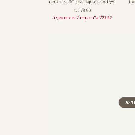
25
טייץ squat proof באורך ”25 מבד nero
חולצה קצרה קלאסי
25
מחיר
מחיר
99.90 ₪
279.90 ₪
מוצר
מוצר
223.92 ש"ח בקניית 2 פריטים ומעלה
 דעת