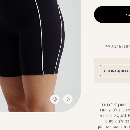
ל
החזרות חינם עם שליח עד הבית - לכל הפר
ברות/הצטרפות
מקסימום ביצועים, מינימום דאגות: מכנסי טייץ באורך בייקר באורך 8’’ בגזרה
ירבית. לטייץ חגורה
עבה בת 3 שכבות להגברת התמיכה בבטן, ומבנה SQUAT PROOF ייחודי באזור
במהלך אימונים
רך וקריר שמחטב ואוסף את הגוף