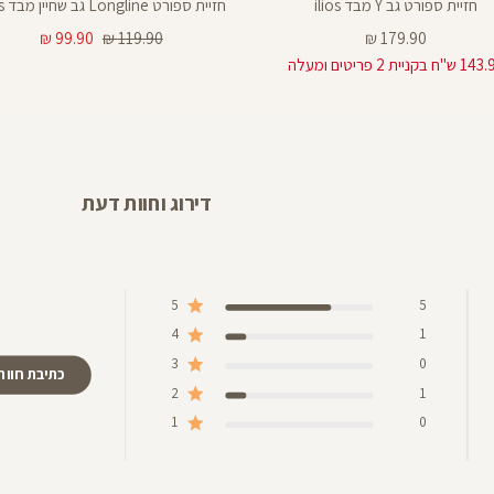
חזיית ספורט גב Y מבד ilios
חזיית ספורט Longline גב שחיין מבד ilios
מחיר
מחיר
מחיר
99.90 ₪
119.90 ₪
179.90 ₪
מוצר
רגיל
מוצר
"ח בקניית 2 פריטים ומעלה
דירוג וחוות דעת
5
5
4
1
3
0
כתיבת חוות
2
1
1
0