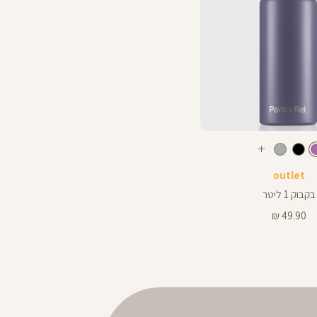
צבע
סגול
גול
שחור
אפור
עוד
בהיר
היר
צבעים
outlet
בקבוק 1 ליטר
מחיר
49.90 ₪
מוצר