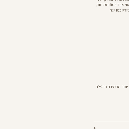
אמצע ארוך שמבטיח למתיחה שלך פוטנציאל אינסופי. עשוי מבד ilios ממוחזר,
יו כמו יוגה
יותר מהמידה הרגילה