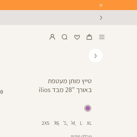
Close
Timer
טייץ מותן מעטפת
באורך ”28 מבד ilios
מח
 ₪
רגי
סגול
בהיר
2XS
XS
S
M
L
XL
טבלת מידות