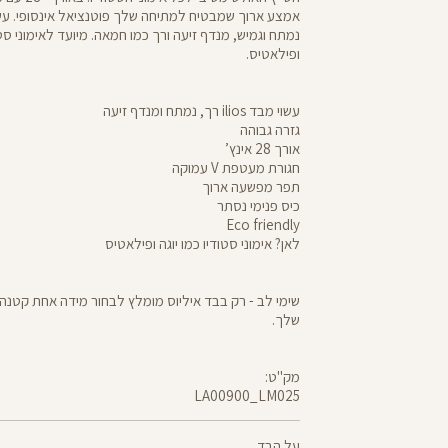
נמתח וגמיש, מנדף זיעה ורך כמו חמאה. מיועד לאימוני סטוד
ופילאטיס.
עשוי מבד ilios רך, נמתח ומנדף זיעה
גזרה גבוהה
אורך 28 אינץ’
חגורת מעטפת V עמוקה
תפר מפשעה ארוך
כיס פנימי נסתר
Eco friendly
לאן? אימוני סטודיו כמו יוגה ופילאטיס
שימי לב - רק בבד איליוס מומלץ לבחור מידה אחת קטנה 
שלך.
מק"ט:
LA00900_LM025
LA00900
Pants
על הבד