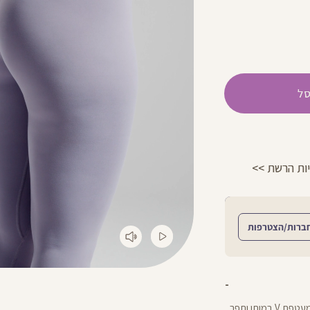
ל
הפרטים >>
משלוח 2-4 ימי עסקים!
ברות/הצטרפות
הטייץ האולטימטיבי לכל אימוני הסטודיו: באורך ”28 עם מעטפת V במותן ותפר