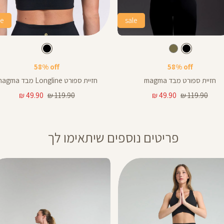
le
sale
Color
Sports
צבע
שחור
צבע
שחור
שחור
שחור
זית
שחור
Bra
58% off
58% off
חזיית ספורט מבד magma
חזיית ספורט Longline מבד magma
מחיר
מחיר
מחיר
מחיר
49.90 ₪
119.90 ₪
49.90 ₪
119.90 ₪
רגיל
מוצר
רגיל
מוצר
פריטים נוספים שיתאימו לך