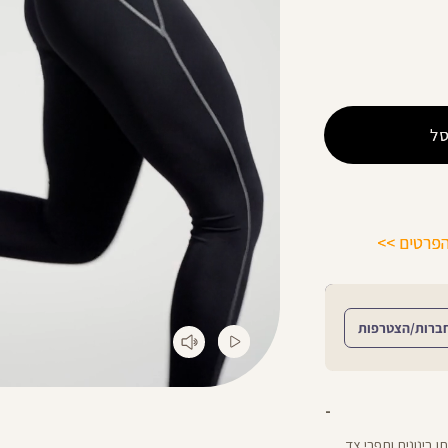
ל
מתנה מושלמת לכל מתאמנת ומתאמן, הגיפט קארד שלנו >>
ברות/הצטרפות
ינימום דאגות: טייץ באורך ”28 עם מותן בינונית ותפרי צד