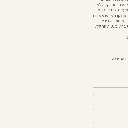
 אוספת ומחבקת ללא
שעת יהלום וכיס נסתר
נוצר באימון לקרני אינפרא אדום
 גמישות השרירים.
ת בחוץ בשעות החושך.
ות החשיכה
ם הגוף שנוצר באימון
 להחזיר מוצרים שנקנו באתר תוך 21 ימים ממועד הקנייה בהתאם
 התאים, מגבירות את
גמישות השרירים ומשפרות את מראה העור. הטייצים מבד magma נותנים