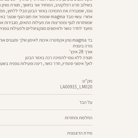
בשילוב סרט רפלקטיב, המחזיר אור בחושך, חגורת מותן
גומי, שמגבירה את התמיכה באזור הבטן מבלי ללחוץ, מפ
אחורי. עשוי מבד magma שממיר את חום הגוף ש
שמוחזרות לגוף וממריצות את פעילות התאים, מגבירות את
מיועד לחדר כושר ולאימונים פונקציונליים ולפעילות גופני
בד magma נותן אקסטרה איכות לאימון שלך ומעצים אותו
גזרה בינונית
אורך 28 אינץ’
חגורה ללא גומי לתמיכה רכה באזור הבטן
לאן? אימוני סטודיו, חדר כושר, ריצה ופעילות גופנית בשע
מק"ט:
LA00915_LM020
LA00915
Pants
על הבד
68% ניילון, 32% אלסטן
החלפות והחזרות
magma - בד שנוצר בטכנולוגיה ייחודית, שממירה את חו
ניתן להחליף או
לקרני אינפרא אדום שמוחזרות לגוף וממריצות את פעילות
מידת הדוגמנית
למדיניות ההחזרות\החלפות של הרשת.
מדיניות החלפות