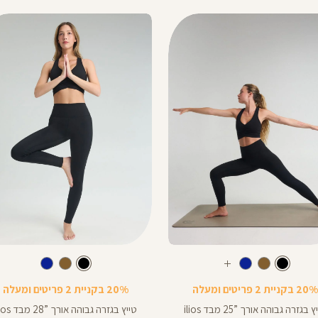
Color
Pants
צבע
שחור
צבע
שחור
שחור
שחור
חום
כחול
עוד
שחור
חום
כחול
רך
אורך
צבעים
20% בקניית 2 פריטים ומעלה
20% בקניית 2 פריטים ומעלה
צים
באינצים
28
 בגזרה גבוהה אורך ”25 מבד ilios
טייץ בגזרה גבוהה אורך ”28 מבד ilios