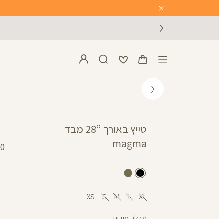
Close
Timer
טייץ באורך ”28 מבד
magma
מח
 ₪
רגי
שחור
זית
XS
S
M
L
XL
טבלת מידות