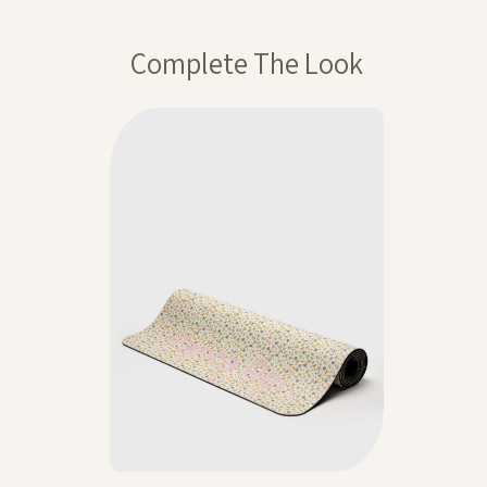
רסם באותה תקופה,
ההנחה תחושב על
Complete The Look
ה חלה על דמי משלוח,
מבצע 1+1מתנה – ההנחה תחושב על הפריט הזול מבניהם. יש לבחור 2 יחידות
20% בקניית 2 פריטים ומעלה- יש לרכוש מעל 2 מוצרים על מנת לקבל
 המסומנים באתר
Color