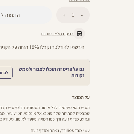
כמות
הוספה לס
בדיקת מלאי בחנויות
ניתן להחליף/להחזיר עד 21 ימים בכל חנויות הרשת >>
גם על פריט זה תוכלו לצבור ולממש
להתח
נקודות
על המוצר
הטייץ האולטימטיבי לכל אימוני הסטודיו: מכנסי טייץ קצ
וגמיש, מנדף זיעה ורך כמו חמאה. מיועד לאימוני סטודיו כמ
עשוי מבד ilios רך, נמתח ומנדף זיעה