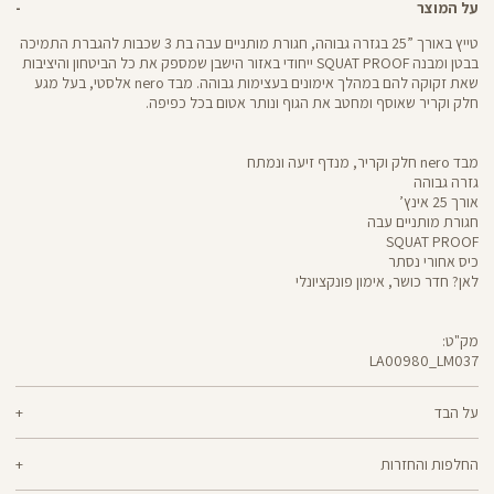
על המוצר
טייץ באורך ”25 בגזרה גבוהה, חגורת מותניים עבה בת 3 שכבות להגברת התמיכה
בבטן ומבנה SQUAT PROOF ייחודי באזור הישבן שמספק את כל הביטחון והיציבות
שאת זקוקה להם במהלך אימונים בעצימות גבוהה. מבד nero אלסטי, בעל מגע
חלק וקריר שאוסף ומחטב את הגוף ונותר אטום בכל כפיפה.
מבד nero חלק וקריר, מנדף זיעה ונמתח
גזרה גבוהה
אורך 25 אינץ’
חגורת מותניים עבה
SQUAT PROOF
כיס אחורי נסתר
לאן? חדר כושר, אימון פונקציונלי
מק"ט:
LA00980_LM037
LA00980
Pants
על הבד
70% ניילון, 30% לייקרה
החלפות והחזרות
nero - מגע קריר, תמיכה גבוהה ותחושה נינוחה - שלושת המרכיבים לאימון דינמי