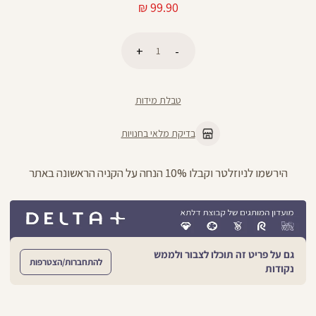
מחיר
99.90 ₪
מוצר
כמות
הוספה לסל
טבלת מידות
בדיקת מלאי בחנויות
ניתן להחליף/להחזיר עד 21 ימים בכל חנויות הרשת >>
גם על פריט זה תוכלו לצבור ולממש
להתחברות/הצטרפות
נקודות