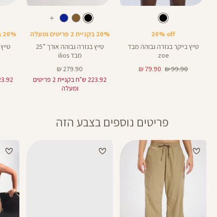
Color
Color
Color
28
25
Pants
Pants
Pant
צבע
שחור
צבע
שחור
שחור
שחור
שחור
אורך
אורך
אורך
עוד
8
28
25
8
אינצים
באינצים
באינצים
צבעים
20% off
20% בקניית 2 פריטים ומעלה
20% בקניית 2 פריטים ומעלה
25
28
טייץ בייקר בגזרה גבוהה מבד
טייץ בגזרה גבוהה אורך ”25
zoe
מבד ilios
מחיר
מחיר
מחיר
279.90 ₪
79.90 ₪
99.90 ₪
רגיל
מוצר
מוצר
223.92 ש"ח בקניית 2 פריטים
ומעלה
פריטים נוספים בצבע הזה