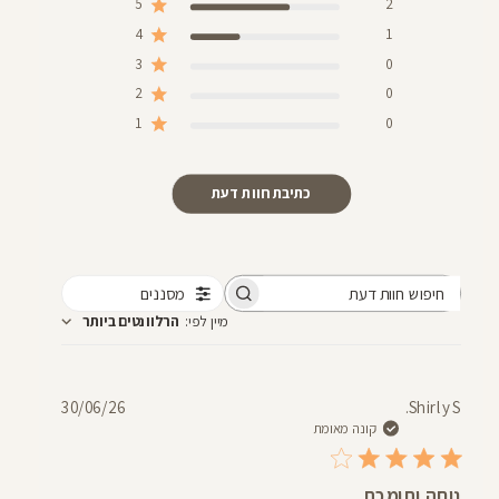
5
2
4
1
3
0
2
0
1
0
כתיבת חוות דעת
מסננים
חיפוש
מיין לפי
:
הרלוונטים ביותר
חוות
דעת
תאריך
30/06/26
Shirly S.
פרסום
קונה מאומת
נוחה ותומכת