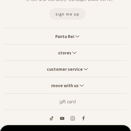
sign me up
Panta
Rei
Panta Rei
stores
stores
customer
service
customer service
move
with
move with us
us
gift card
tiktok
youtube
instagram
facebook