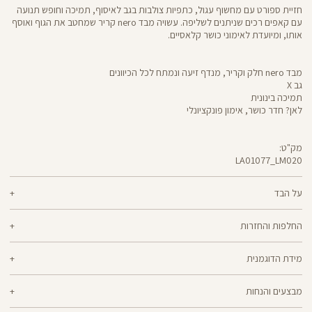
חזיית ספורט עם מחשוף עגול, כתפיות צולבות בגב לאיסוף, תמיכה וחופש תנועה
עם קאפים רכים שניתנים לשליפה. עשויה מבד nero קריר שמחטב את הגוף ואוסף
אותו, ומיועדת לאימוני כושר קלאסיים.
מבד nero חלק וקריר, מנדף זיעה ונמתח לכל הכיוונים
גב X
תמיכה בינונית
לאן? חדר כושר, אימון פונקציונלי
מק"ט:
LA01077_LM020
LA01077
Sports
Bra
על הבד
70% ניילון, 30% לייקרה
החלפות והחזרות
nero - מגע קריר, תמיכה גבוהה ותחושה נינוחה - שלושת המרכיבים לאימון דינמי
ניתן להחליף או להחזיר מוצרים שנקנו באתר תוך 21 ימים ממועד הקנייה בהתאם
מוצלח. nero מחטב בלי ללחוץ, משתלב בטבעיות עם הגוף ונותר אטום ויציב גם
מידת הדוגמנית
למדיניות ההחזרות\החלפות של הרשת.
מדיניות החלפות
בפני הסקוואט הכי נמוך. מיוצר בטכנולוגיית סיב silver-go מנדף ריחות
ואנטי-בקטריאלי
הדוגמנית אלכסה בגובה 1.77 לובשת מידה XS
ההחלפה וההחזרה מתבצעות בכל חנויות Panta Rei.
מבצעים והנחות
מוצרים בלעדיים לאתר או שאינם במלאי - לא ניתן להחליף אך ניתן לבצע החזרה
ולקבל החזר כספי.