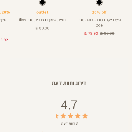
Pants
Sports
Pant
צבע
שחור
צבע
שחור
שחור
שחור
שחור
אורך
אורך
אורך
Bra
6
8
25
6
8
אינצים
באינצים
באינצים
20% off
outlet
20% בקניית 2 פריטים ומעלה
28
טייץ בייקר בגזרה גבוהה מבד
חזיית אימון דו צדדית מבד ilios
zoe
מחיר
89.90 ₪
מחיר
מחיר
מוצר
79.90 ₪
99.90 ₪
רגיל
מוצר
דירוג וחוות דעת
4.7
3 חוות דעת