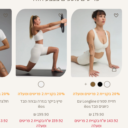
Color
Color
Color
Shirt
Pants
Spor
לבן
צבע
לבן
צבע
לבן
לבן
לבן
אורך
עוד
Bra
8
8
באינצים
צבעים
20% בקניית 2 פריטים ומעלה
20% בקניית 2 פריטים ומעלה
20% בקניית 2 פריטים ומעלה
חזיית ספורט Longline עם
טייץ בייקר בגזרה גבוהה מבד
חולצה
כיווצים מבד ilios
ilios
מחיר
מחיר
199.90 ₪
179.90 ₪
מוצר
מוצר
143.92 ש"ח בקניית 2 פריטים
159.92 ש"ח בקניית 2 פריטים
ומעלה
ומעלה