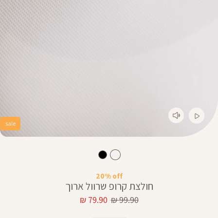
sale
20% off
חולצת קרופ שרוול ארוך
מחיר
מחיר
79.90 ₪
99.90 ₪
רגיל
מוצר