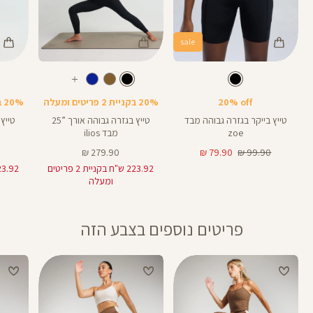
sale
Color
Color
Color
28
25
Pants
Pants
Pant
צבע
שחור
צבע
שחור
שחור
שחור
שחור
אורך
אורך
אורך
עוד
8
28
25
8
אינצים
באינצים
באינצים
צבעים
20% off
20% בקניית 2 פריטים ומעלה
20% בקניית 2 פריטים ומעלה
25
28
טייץ בייקר בגזרה גבוהה מבד
טייץ בגזרה גבוהה אורך ”25
zoe
מבד ilios
מחיר
מחיר
מחיר
279.90 ₪
79.90 ₪
99.90 ₪
רגיל
מוצר
מוצר
223.92 ש"ח בקניית 2 פריטים
ומעלה
פריטים נוספים בצבע הזה