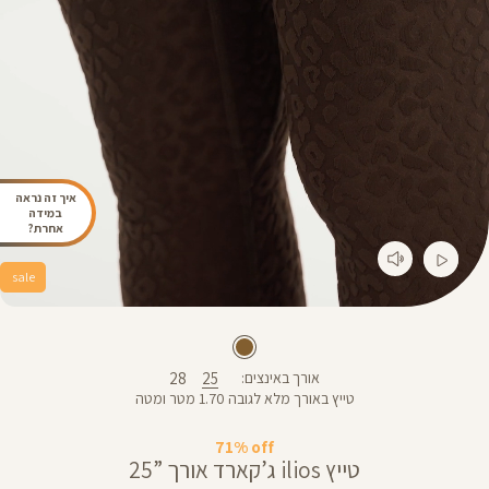
איך זה נראה
במידה
אחרת?
sale
28
25
אורך באינצים
טייץ באורך מלא לגובה 1.70 מטר ומטה
71% off
טייץ ilios ג’קארד אורך ”25