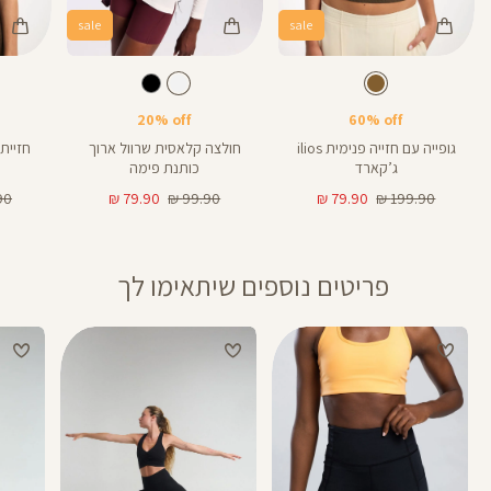
sale
sale
Color
Color
Color
Sports
Shirt
Shir
חום
צבע
לבן
צבע
חום
לבן
חום
Bra
20% off
60% off
גופייה עם חזייה פנימית ilios
חולצה קלאסית שרוול ארוך
ג’קארד
כותנת פימה
מחיר
מחיר
מחיר
מחיר
מחי
0 ₪
79.90 ₪
99.90 ₪
79.90 ₪
199.90 ₪
רגיל
מוצר
רגיל
מוצר
רגי
פריטים נוספים שיתאימו לך