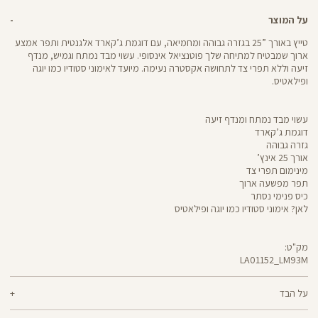
על המוצר
טייץ באורך ”25 בגזרה גבוהה ומחמיאה, עם דוגמת ג’קארד אלגנטית ותפר אמצע
ארוך שמבטיח למתיחה שלך פוטנציאל אינסופי. עשוי מבד נמתח וגמיש, מנדף
זיעה וללא תפרי צד לתחושה אקסטרה נעימה. מיועד לאימוני סטודיו כמו יוגה
ופילאטיס.
עשוי מבד נמתח ומנדף זיעה
דוגמת ג’קארד
גזרה גבוהה
אורך 25 אינץ’
מינימום תפרי צד
תפר מפשעה ארוך
כיס פנימי נסתר
לאן? אימוני סטודיו כמו יוגה ופילאטיס
מק"ט:
LA01152_LM93M
LA01152
Pants
על הבד
88% ניילון, 12% לייקרה