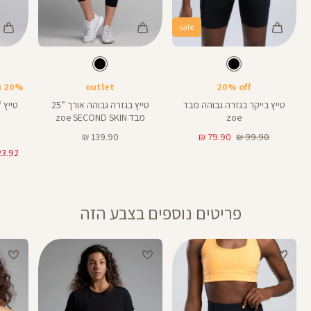
sale
Color
Color
Color
Pants
Pants
Pant
צבע
שחור
צבע
שחור
שחור
שחור
שחור
אורך
אורך
אורך
25
25
8
25
25
8
אינצים
באינצים
באינצים
20% off
outlet
20% בקניית 2 פריטים ומעלה
טייץ בייקר בגזרה גבוהה מבד
טייץ בגזרה גבוהה אורך ”25
zoe
מבד zoe SECOND SKIN
מחיר
מחיר
מחיר
139.90 ₪
79.90 ₪
99.90 ₪
רגיל
מוצר
מוצר
פריטים נוספים בצבע הזה