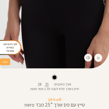
איך זה נראה
במידה
אחרת?
sale
28
25
אורך באינצים
טייץ באורך מלא לגובה 1.70 מטר ומטה
20% off
טייץ עם פס אורך ”25 מבד nero