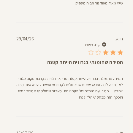
טייץ מאוד מאוד נוח וגבוה מספיק
תאריך
חן א.
29/04/26
פרסום
קונה מאומת
המידה שהזמנתי בגרוזיה הייתה קטנה
המידה שהזמנתי בגרוזיה הייתה קטנה מדי. אין חנויות בקרבת מקום מגורי
לא מבינה למה אם יש שירות שבא שליח לקחת אי אפשר להביא איתו מידה
אחרת. . . כמובן עם הגבלה של פעם אחת. מאכזב ששילמתי ממיטב כספי
והכסף הזה מבחינתי הלך לפח
תאריך