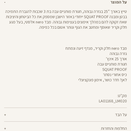
על המוצר
טייץ באורך ”25 בגזרה גבוהה, חגורת מותניים עבה בת 3 שכבות להגברת התמיכה
בבטן ומבנה SQUAT PROOF ייחודי באזור הישבן שמספק את כל הביטחון והיציבות
שאת זקוקה להם במהלך אימונים בעצימות גבוהה. מבד nero אלסטי, בעל מגע
חלק וקריר שאוסף ומחטב את הגוף ונותר אטום בכל כפיפה.
מבד nero חלק וקריר, מנדף זיעה ונמתח
גזרה גבוהה
אורך 25 אינץ’
חגורת מותניים עבה
SQUAT PROOF
כיס אחורי נסתר
לאן? חדר כושר, אימון פונקציונלי
מק"ט:
LA01168_LM020
LA01168
Pants
על הבד
70% ניילון, 30% לייקרה
החלפות והחזרות