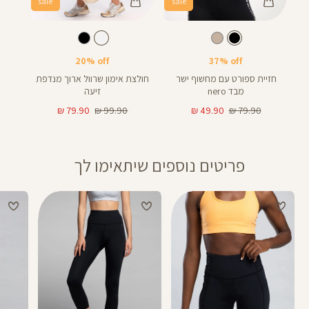
sale
sale
Color
Color
Shirt
Sport
צבע
שחור
לבן
צבע
שחור
לבן
Bra
20% off
37% off
חזיית ספורט עם מחשוף ישר
חולצת אימון שרוול ארוך מנדפת
מבד nero
זיעה
מחיר
מחיר
מחיר
מחיר
79.90 ₪
99.90 ₪
49.90 ₪
79.90 ₪
רגיל
מוצר
רגיל
מוצר
פריטים נוספים שיתאימו לך