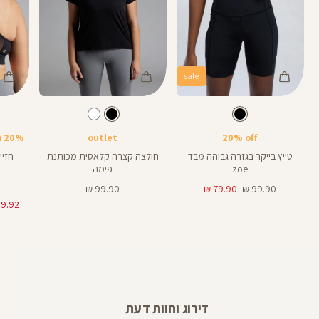
sale
Color
Color
Color
Sports
Shirt
Pant
צבע
שחור
צבע
שחור
שחור
שחור
שחור
אורך
Bra
8
8
אינצים
20% off
outlet
20% בקניית 2 פריטים ומעלה
טייץ בייקר בגזרה גבוהה מבד
חולצה קצרה קלאסית מכותנת
zoe
פימה
מחיר
מחיר
מחיר
99.90 ₪
79.90 ₪
99.90 ₪
רגיל
מוצר
מוצר
דירוג וחוות דעת