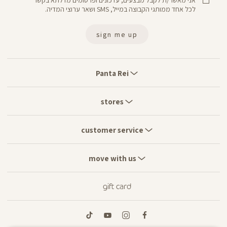
אני מאשר/ת לקבל מבצעים, עדכונים ופרסומים מדלתא בקשר
לכל אחד ממותגי הקבוצה במייל, SMS ושאר ערוצי המדיה.
sign me up
Panta
Rei
Panta Rei
stores
stores
customer
service
customer service
move
with
move with us
us
gift card
tiktok
youtube
instagram
facebook