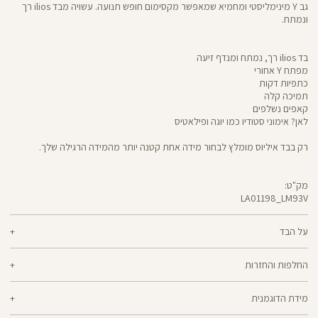
גב Y מינימליסטי ומחמיא שמאפשר מקסימום חופש תנועה. עשויה מבד ilios רך
ונמתח.
בד ilios רך, נמתח ומנדף זיעה
מפתח Y אחורי
כתפיות דקות
תמיכה קלה
קאפים נשלפים
לאן? אימוני סטודיו כמו יוגה ופילאטיס
רק בבד איליוס מומלץ לבחור מידה אחת קטנה יותר מהמידה הרגילה שלך.
מק"ט:
LA01198_LM93V
LA01198
Shirt
על הבד
80% ניילון ממוחזר, 20% לייקרה
החלפות והחזרות
ilios - רך וחמאתי, איתך בכל תנועה, גמיש ומנדף זיעה - התכונות הכי נעימות בבד
ניתן להחליף או להחזיר מוצרים שנקנו באתר תוך 21 ימים ממועד הקנייה בהתאם
אחד שכולו גמישות וחופש תנועה. אם הלב שלך נמצא ביוגה, פילאטיס או כל תרגול
מידת הדוגמנית
למדיניות ההחזרות\החלפות של הרשת.
מדיניות החלפות
סטודיו אחר, ilios הוא הבחירה המתבקשת עבורך. מיוצר בטכנולוגיית סיב silver-
go מנדף ריחות ואנטי-בקטריאלי