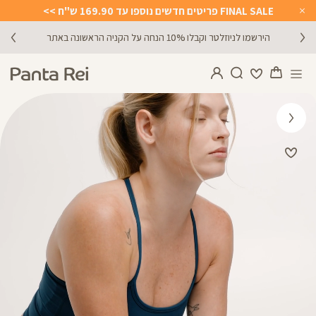
FINAL SALE פריטים חדשים נוספו עד 169.90 ש"ח >>
Close
Timer
משלוח 2-4 ימי עסקים! משלוח חינם עד הבית בקנייה מעל 199 ש"ח