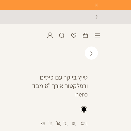
Close
Timer
טייץ בייקר עם כיסים
ורפלקטור אורך ”8 מבד
nero
שחור
XS
S
M
L
XL
XXL