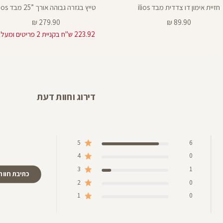
25
טייץ מתרחב מבד ilios
טייץ קולור בלוק אורך ”25 מבד ilios
25
מחיר
מחיר
139.90 ₪
279.90 ₪
מוצר
מוצר
"ח בקניית 2 פריטים ומעלה
דירוג וחוות דעת
5
6
4
0
3
1
כתיבת חוות
2
0
1
0