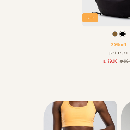
sale
צבע
שחור
שחור
חום
20% off
תיק צד ניילון
ר
מחיר
79.90 ₪
99.9
מוצר