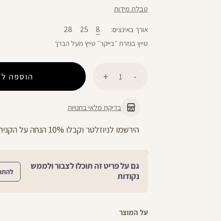
טבלת מידות
28
25
8
אורך באינצים
טייץ בגזרת ״בייקר״ טייץ מעל הברך
כמות
הוספה לס
בדיקת מלאי בחנויות
ניתן להחליף/להחזיר עד 21 ימים בכל חנויות הרשת >>
גם על פריט זה תוכלו לצבור ולממש
להתח
נקודות
על המוצר