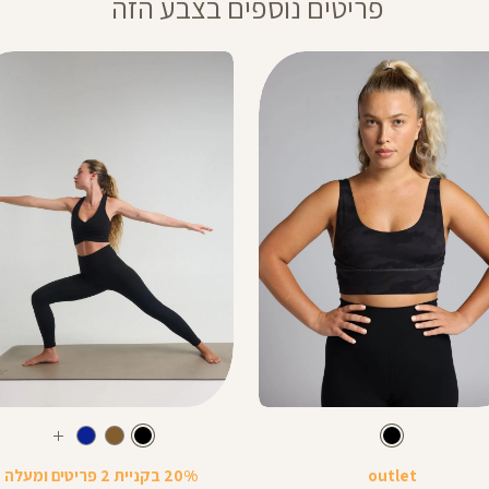
פריטים נוספים בצבע הזה
Color
Pants
צבע
שחור
צבע
שחור
שחור
שחור
שחור
רך
אורך
20% בקניית 2 פריטים ומעלה
outlet
צים
באינצים