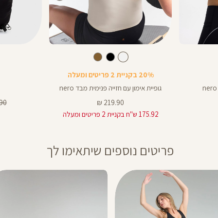
Color
Color
Shirt
תיק
לבן
צבע
לבן
שחור
לבן
שחור
חום
צד
20% בקניית 2 פריטים ומעלה
גופיית אימון עם חזייה פנימית מבד nero
מחיר
מחי
0 ₪
219.90 ₪
מוצר
רגיל
175.92 ש"ח בקניית 2 פריטים ומעלה
פריטים נוספים שיתאימו לך