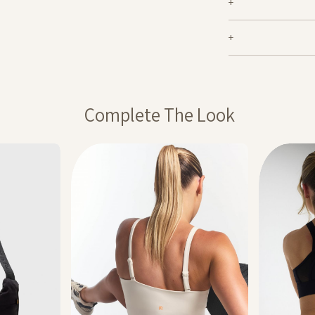
בפני הסקוואט הכי נמוך. מיוצר בטכנולוגיית סיב silver-go מנדף ריחות
ף אך ניתן לבצע החזרה
רסם באותה תקופה,
ההנחה תחושב על
Complete The Look
ה חלה על דמי משלוח,
מבצע 1+1מתנה – ההנחה תחושב על הפריט הזול מבניהם. יש לבחור 2 יחידות
20% בקניית 2 פריטים ומעלה- יש לרכוש מעל 2 מוצרים על מנת לקבל
 המסומנים באתר