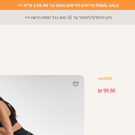
FINAL SALE פריטים חדשים נוספו עד 169.90 ש"ח >>
מתנה מושלמת לכל מתאמנת ומתאמן, הגיפט קארד שלנו >>
outlet
מחיר
99.90 ₪
מוצר