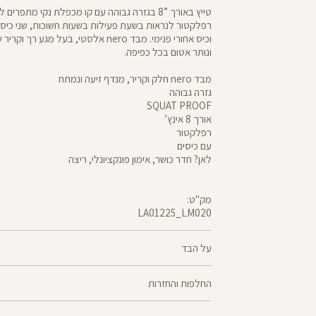
טייץ באורך ”8 בגזרה גבוהה עם קו מכפלת נקי מתפרים
רפלקטור לנראות בשעת פעילות בשעות חשוכות, שני כיסי
וכיס אחורי פנימי. מבד nero אלסטי, בעל מ
ונותר אטום בכל כפיפה.
מבד nero חלק וקריר, מנדף זיעה ונמתח
גזרה גבוהה
SQUAT PROOF
אורך 8 אינץ’
רפלקטור
עם כיסים
לאן? חדר כושר, אימון פונקציונלי, ריצה
מק"ט:
LA01225_LM020
LA01225
Pants
על הבד
70% ניילון, 30% לייקרה
החלפות והחזרות
nero - מגע קריר, תמיכה גבוהה ותחושה נינוחה - שלושת
ניתן להחליף או
מוצלח. nero מחטב בלי ללחוץ, משתלב בטבעיות עם ה