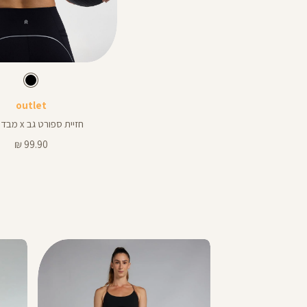
Color
Sports
צבע
שחור
שחור
שחור
Bra
outlet
חזיית ספורט גב x מבד nero
מחיר
99.90 ₪
מוצר