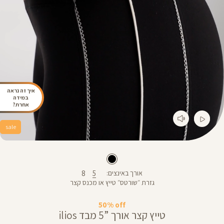
איך זה נראה
במידה
אחרת?
sale
8
5
אורך באינצים
גזרת ״שורטס״ טייץ או מכנס קצר
50% off
טייץ קצר אורך ”5 מבד ilios