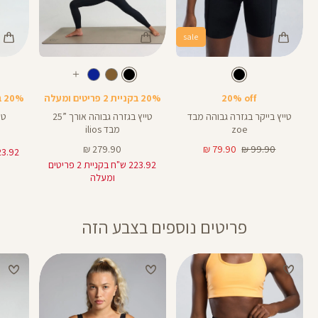
sale
Color
Color
Color
28
25
Pants
Pants
Pant
צבע
שחור
צבע
שחור
שחור
שחור
שחור
אורך
אורך
אורך
עוד
8
28
25
8
אינצים
באינצים
באינצים
צבעים
20% off
20% בקניית 2 פריטים ומעלה
20% בקניית 2 פריטים ומעלה
32
28
טייץ בייקר בגזרה גבוהה מבד
טייץ בגזרה גבוהה אורך ”25
טי
zoe
מבד ilios
מחיר
מחיר
מחיר
279.90 ₪
79.90 ₪
99.90 ₪
רגיל
מוצר
מוצר
223.92 ש"ח בקניית 2 פריטים
ומעלה
פריטים נוספים בצבע הזה