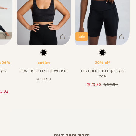
sale
Color
Color
Color
25
Pants
Sports
Pant
צבע
שחור
צבע
שחור
שחור
שחור
שחור
אורך
אורך
אורך
Bra
6
8
25
6
8
אינצים
באינצים
באינצים
20% off
outlet
20% בקניית 2 פריטים ומעלה
28
טייץ בייקר בגזרה גבוהה מבד
חזיית אימון דו צדדית מבד ilios
zoe
מחיר
89.90 ₪
מחיר
מחיר
מוצר
79.90 ₪
99.90 ₪
רגיל
מוצר
דירוג וחוות דעת