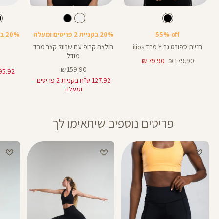
Color
Color
Color
Spo
Shirt
בקבוק
צבע
שחור
לבן
צבע
שחור
לבן
שחור
Bra
55% off
20% בקניית 2 פריטים ומעלה
20% בקניית 2 פריטים ומעלה
חזיית ספורט גב Y מבד ilios
חולצה קרופ עם שרוול קצר מבד
מודל
מחיר
מחיר
79.90 ₪
179.90 ₪
רגיל
מוצר
מחיר
159.90 ₪
מוצר
127.92 ש"ח בקניית 2 פריטים
ומעלה
פריטים נוספים שיתאימו לך