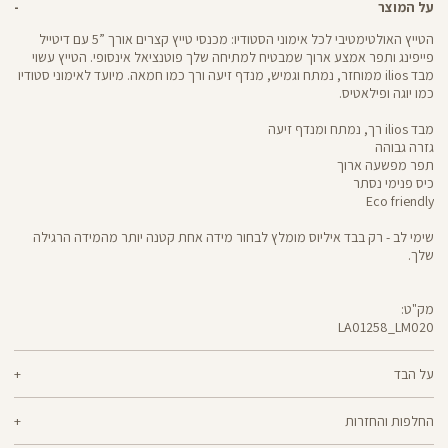
על המוצר
הטייץ האולטימטיבי לכל אימוני הסטודיו: מכנסי טייץ קצרים אורך ”5 עם דיטייל
פייפינג ותפר אמצע ארוך שמבטיח למתיחה שלך פוטנציאל אינסופי. הטייץ עשוי
מבד ilios ממוחזר, נמתח וגמיש, מנדף זיעה ורך כמו חמאה. מיועד לאימוני סטודיו
כמו יוגה ופילאטיס.
מבד ilios רך, נמתח ומנדף זיעה
גזרה גבוהה
תפר מפשעה ארוך
כיס פנימי נסתר
Eco friendly
שימי לב - רק בבד איליוס מומלץ לבחור מידה אחת קטנה יותר מהמידה הרגילה
שלך.
מק"ט:
LA01258_LM020
LA01258
Pants
על הבד
80% ניילון ממוחזר, 20% לייקרה
החלפות והחזרות
ilios - רך וחמאתי, איתך בכל תנועה, גמיש ומנדף זיעה - התכונות הכי נעימות בבד