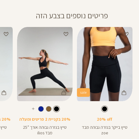
פריטים נוספים בצבע הזה
sale
Color
Color
Color
28
25
Pants
Pants
Pant
צבע
שחור
צבע
שחור
שחור
שחור
שחור
אורך
אורך
אורך
עוד
8
28
25
8
אינצים
באינצים
באינצים
צבעים
20% off
20% בקניית 2 פריטים ומעלה
20% בקניית 2 פריטים ומעלה
25
28
טייץ בייקר בגזרה גבוהה מבד
טייץ בגזרה גבוהה אורך ”25
zoe
מבד ilios