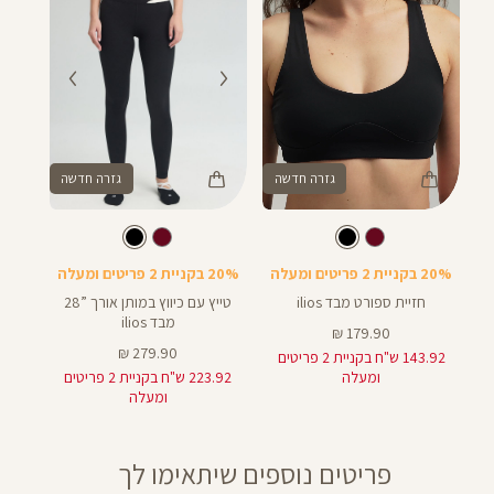
המבצעים תקפים על המוצרים המשתתפים במבצע בלבד, המסומנים באתר
בתווית (סטמפת) מבצע.
גזרה חדשה
גזרה חדשה
Color
Color
28
Pants
Sport
צבע
שחור
צבע
שחור
שחור
שחור
אורך
Bra
28
באינצים
20% בקניית 2 פריטים ומעלה
20% בקניית 2 פריטים ומעלה
25
חזיית ספורט מבד ilios
טייץ עם כיווץ במותן אורך ”28
מבד ilios
מחיר
179.90 ₪
מוצר
מחיר
279.90 ₪
143.92 ש"ח בקניית 2 פריטים
מוצר
ומעלה
223.92 ש"ח בקניית 2 פריטים
ומעלה
פריטים נוספים שיתאימו לך