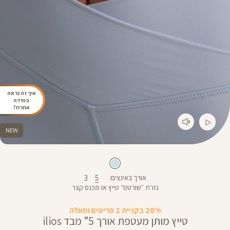
איך זה נראה
במידה
אחרת?
NEW
3
5
אורך באינצים
גזרת ״שורטס״ טייץ או מכנס קצר
20% בקניית 2 פריטים ומעלה
טייץ מותן מעטפת אורך 5” מבד ilios