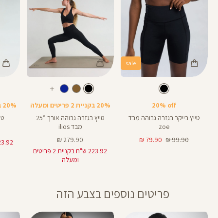
sale
Color
Color
Color
28
25
Pant
טייץ
Pants
צבע
שחור
צבע
שחור
שחור
LM020
שחור
אורך
אורך
אורך
עוד
8
28
25
8
אינצים
באינצים
באינצים
צבעים
20% off
20% בקניית 2 פריטים ומעלה
20% בקניית 2 פריטים ומעלה
32
28
טייץ בייקר בגזרה גבוהה מבד
טייץ בגזרה גבוהה אורך ”25
טי
zoe
מבד ilios
מחיר
מחיר
מחיר
279.90 ₪
79.90 ₪
99.90 ₪
רגיל
מוצר
מוצר
223.92 ש"ח בקניית 2 פריטים
ומעלה
פריטים נוספים בצבע הזה