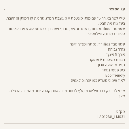
על המוצר
טייץ קצר באורך 5” עם מותן מעטפת V מעוצבת המדגישה את קו המותן ומחטבת
בעדינות את הבטן.
עשוי מבד ilios ממוחזר, נמתח וגמיש, מנדף זיעה ורך כמו חמאה. מיועד לאימוני
סטודיו כמו יוגה ופילאטיס.
עשוי מבד ilios רך, נמתח ומנדף זיעה
גזרה גבוהה
אורך 5 אינץ’
חגורת מעטפת V עמוקה
תפר מפשעה ארוך
כיס פנימי נסתר
Eco friendly
לאן? אימוני סטודיו כמו יוגה ופילאטיס
שימי לב - רק בבד איליוס מומלץ לבחור מידה אחת קטנה יותר מהמידה הרגילה
שלך.
מק"ט:
LA01288_LM031
LA01288
Pants