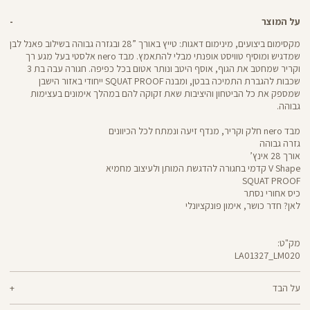
על המוצר
מקסימום ביצועים, מינימום דאגות: טייץ באורך ”28 ובגזרה גבוהה בשילוב פאנל לבן
שמדגיש ומוסיף טוויסט אופנתי מבלי להתאמץ. מבד nero אלסטי בעל מגע רך
וקריר שמחטב את הגוף, אוסף היטב ונותר אטום בכל כפיפה. חגורה עבה בת 3
שכבות להגברת התמיכה בבטן, ומבנה SQUAT PROOF ייחודי באזור הישבן
שמספק את כל הביטחון והיציבות שאת זקוקה להם במהלך אימונים בעצימות
גבוהה.
מבד nero חלק וקריר, מנדף זיעה ונמתח לכל הכיוונים
גזרה גבוהה
אורך 28 אינץ’
V Shape קדמי בחגורה להדגשת המותן ולעיצוב מחמיא
SQUAT PROOF
כיס אחורי נסתר
לאן? חדר כושר, אימון פונקציונלי
מק"ט:
LA01327_LM020
LA01327
Pants
על הבד
70% ניילון, 30% לייקרה