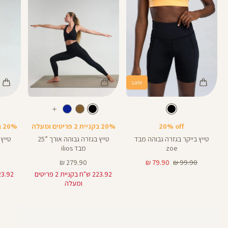
sale
Color
Color
Color
28
25
Pants
Pants
Pant
צבע
שחור
צבע
שחור
שחור
שחור
שחור
אורך
אורך
אורך
עוד
8
28
25
8
אינצים
באינצים
באינצים
צבעים
20% off
20% בקניית 2 פריטים ומעלה
20% בקניית 2 פריטים ומעלה
25
28
טייץ בייקר בגזרה גבוהה מבד
טייץ בגזרה גבוהה אורך ”25
zoe
מבד ilios
מחיר
מחיר
מחיר
279.90 ₪
79.90 ₪
99.90 ₪
רגיל
מוצר
מוצר
223.92 ש"ח בקניית 2 פריטים
ומעלה