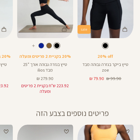
sale
Color
Color
Color
28
25
Pants
Pants
Pant
צבע
שחור
צבע
שחור
שחור
שחור
שחור
אורך
אורך
אורך
עוד
8
28
25
8
אינצים
באינצים
באינצים
צבעים
20% off
20% בקניית 2 פריטים ומעלה
20% בקניית 2 פריטים ומעלה
25
28
טייץ בייקר בגזרה גבוהה מבד
טייץ בגזרה גבוהה אורך ”25
zoe
מבד ilios
מחיר
מחיר
מחיר
279.90 ₪
79.90 ₪
99.90 ₪
רגיל
מוצר
מוצר
223.92 ש"ח בקניית 2 פריטים
ומעלה
פריטים נוספים בצבע הזה