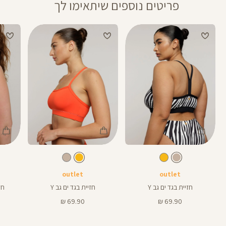
פריטים נוספים שיתאימו לך
Color
Color
Color
Swimwear
Swimwear
Swi
צבע
מעורב
צבע
חרדל
מעורב
חרדל
מעורב
צבעים
צהוב
צבעים
צהוב
צבעים
outlet
outlet
חזיית בגד ים גב Y
חזיית בגד ים גב Y
חזי
מחיר
מחיר
69.90 ₪
69.90 ₪
מוצר
מוצר