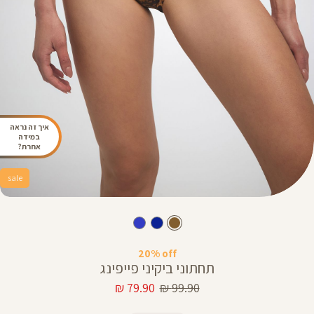
איך זה נראה
במידה
אחרת?
sale
20% off
תחתוני ביקיני פייפינג
מחיר
מחיר
79.90 ₪
99.90 ₪
רגיל
מוצר