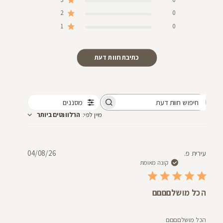
2
0
1
0
כתיבת חוות דעת
מסננים
חיפוש
מיין לפי
:
הרלוונטים ביותר
חוות
דעת
תאריך
עירית פ.
04/08/26
פרסום
קונה מאומת
הכל מושלםםםם
הכל מושלםםםם