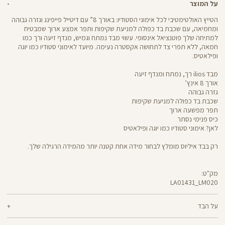
על המוצר
הטייץ האולטימטיבי לכל אימוני הסטודיו: באורך 8” עם דיטייל פייפינג וגזרה גבוהה
ומחמיאה, עם שכבת בד כפולה למניעת שקיפות ותפר אמצע ארוך שמבטיח
למתיחה שלך פוטנציאל אינסופי. עשוי מבד נמתח וגמיש, מנדף זיעה ורך כמו
חמאה, ללא תפרי צד לתחושה אקסטרה נעימה. מיועד לאימוני סטודיו כמו יוגה
ופילאטיס.
מבד ilios רך, נמתח ומנדף זיעה
אורך 8 אינץ’
גזרה גבוהה
שכבת בד כפולה למניעת שקיפות
תפר מפשעה ארוך
כיס פנימי נסתר
לאן? אימוני סטודיו כמו יוגה ופילאטיס
רק בבד איליוס מומלץ לבחור מידה אחת קטנה יותר מהמידה הרגילה שלך.
מק"ט:
LA01431_LM020
LA01431
Pants
על הבד
80% ניילון ממוחזר, 20% לייקרה