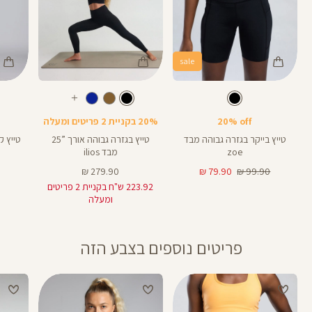
sale
Color
Color
Color
25
Pants
Pants
Pant
צבע
שחור
צבע
שחור
שחור
שחור
שחור
אורך
אורך
אורך
עוד
25
8
25
25
8
אינצים
באינצים
באינצים
צבעים
20% off
20% בקניית 2 פריטים ומעלה
28
טייץ בייקר בגזרה גבוהה מבד
טייץ בגזרה גבוהה אורך ”25
zoe
מבד ilios
מחיר
מחיר
מחיר
279.90 ₪
79.90 ₪
99.90 ₪
רגיל
מוצר
מוצר
223.92 ש"ח בקניית 2 פריטים
ומעלה
פריטים נוספים בצבע הזה