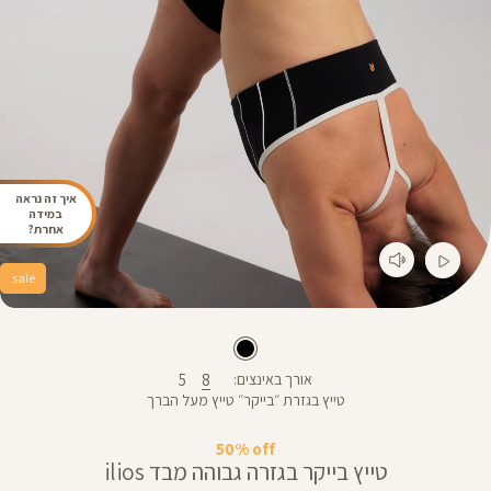
איך זה נראה
במידה
אחרת?
sale
5
8
אורך באינצים
טייץ בגזרת ״בייקר״ טייץ מעל הברך
50% off
טייץ בייקר בגזרה גבוהה מבד ilios