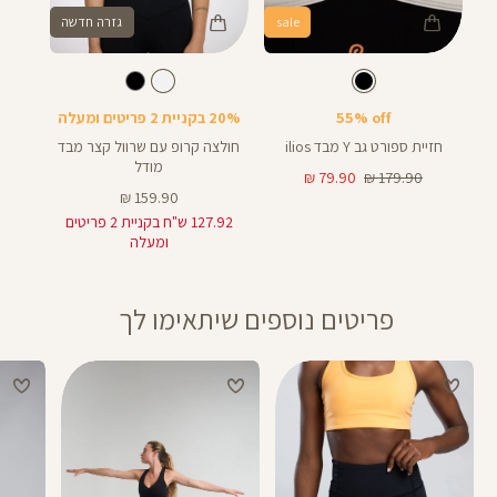
sale
גזרה חדשה
Color
Color
Shirt
Sport
צבע
שחור
לבן
צבע
שחור
לבן
Bra
55% off
20% בקניית 2 פריטים ומעלה
חזיית ספורט גב Y מבד ilios
חולצה קרופ עם שרוול קצר מבד
מודל
מחיר
מחיר
79.90 ₪
179.90 ₪
רגיל
מוצר
מחיר
159.90 ₪
מוצר
127.92 ש"ח בקניית 2 פריטים
ומעלה
פריטים נוספים שיתאימו לך