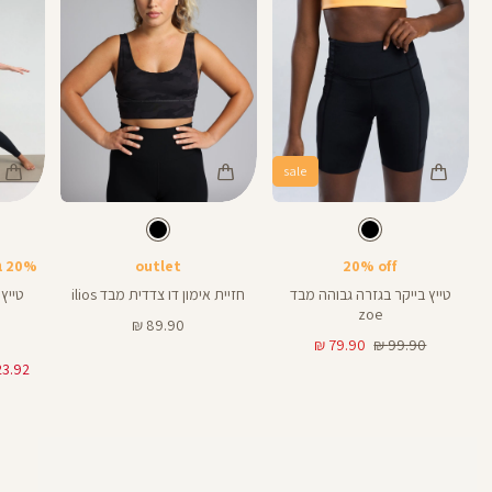
sale
Color
Color
Color
25
Pants
Sports
Pant
צבע
שחור
צבע
שחור
שחור
שחור
שחור
אורך
אורך
אורך
Bra
6
8
25
6
8
אינצים
באינצים
באינצים
20% off
outlet
20% בקניית 2 פריטים ומעלה
28
טייץ בייקר בגזרה גבוהה מבד
חזיית אימון דו צדדית מבד ilios
zoe
מחיר
89.90 ₪
מחיר
מחיר
מוצר
79.90 ₪
99.90 ₪
רגיל
מוצר