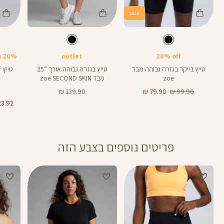
sale
Color
Color
Color
Pants
Pants
Pant
צבע
שחור
צבע
שחור
שחור
שחור
שחור
אורך
אורך
אורך
25
25
8
25
25
8
אינצים
באינצים
באינצים
20% off
outlet
20% בקניית 2 פריטים ומעלה
טייץ בייקר בגזרה גבוהה מבד
טייץ בגזרה גבוהה אורך ”25
zoe
מבד zoe SECOND SKIN
מחיר
מחיר
מחיר
139.90 ₪
79.90 ₪
99.90 ₪
רגיל
מוצר
מוצר
פריטים נוספים בצבע הזה