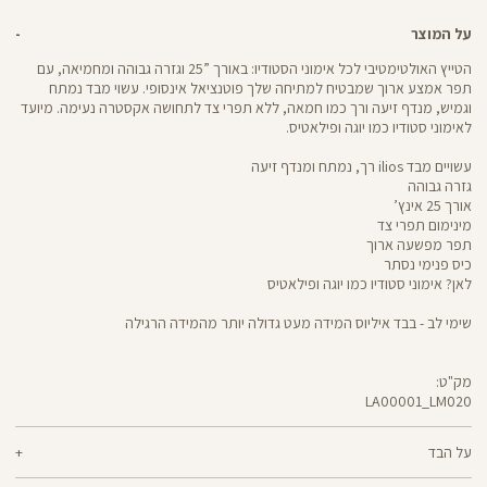
על המוצר
הטייץ האולטימטיבי לכל אימוני הסטודיו: באורך ”25 וגזרה גבוהה ומחמיאה, עם
תפר אמצע ארוך שמבטיח למתיחה שלך פוטנציאל אינסופי. עשוי מבד נמתח
וגמיש, מנדף זיעה ורך כמו חמאה, ללא תפרי צד לתחושה אקסטרה נעימה. מיועד
לאימוני סטודיו כמו יוגה ופילאטיס.
עשויים מבד ilios רך, נמתח ומנדף זיעה
גזרה גבוהה
אורך 25 אינץ’
מינימום תפרי צד
תפר מפשעה ארוך
כיס פנימי נסתר
לאן? אימוני סטודיו כמו יוגה ופילאטיס
שימי לב - בבד איליוס המידה מעט גדולה יותר מהמידה הרגילה
מק"ט:
LA00001_LM020
LA00001
Pants
על הבד
80% ניילון ממוחזר, 20% לייקרה