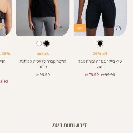
sale
Color
Color
Color
Sports
Shirt
Pant
צבע
שחור
צבע
שחור
שחור
שחור
שחור
אורך
Bra
8
8
אינצים
20% off
outlet
20% בקניית 2 פריטים ומעלה
טייץ בייקר בגזרה גבוהה מבד
חולצה קצרה קלאסית מכותנת
zoe
פימה
מחיר
מחיר
מחיר
99.90 ₪
79.90 ₪
99.90 ₪
רגיל
מוצר
מוצר
דירוג וחוות דעת