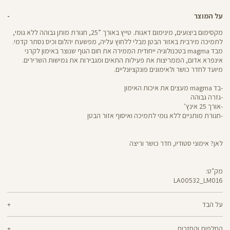
על המוצר
מקסימום ביצועים, מינימום דאגות. טייץ באורך ”25, חגורת מותן גבוהה ללא גומי,
לתמיכה מירבית באזור הבטן מבלי ללחוץ עליה, מפשעת יהלום וכיס נסתר קדמי.
מבד magma בטכנולוגיה ייחודית הממירה את חום הגוף שנוצר באימון לקרני
אינפרא אדום, הממריצות את פעילות התאים ומגבירות את גמישות השרירים.
מיועד לחדר כושר ולאימונים פונקציונליים.
-בד magma מעצים את איכות האימון
-גזרה גבוהה
-אורך 25 אינץ’
-חגורת מותניים ללא גומי לתמיכה ואיסוף אזור הבטן
לאן? אימוני סטודיו, חדר כושר וריצה
מק"ט:
LA00532_LM016
LA00532
Pants
על הבד
68% ניילון, 32% אלסטן
החלפות והחזרות