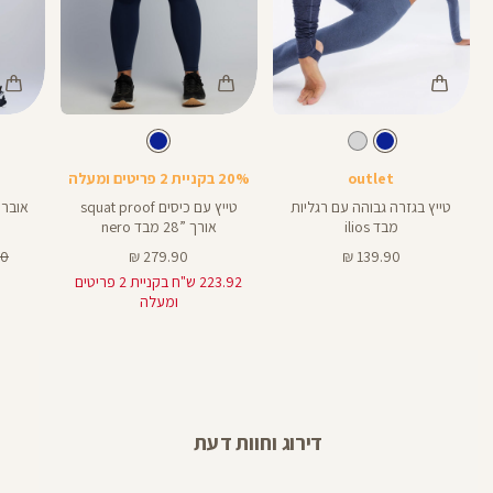
Color
Color
Color
Pants
Pants
Pant
צבע
כחול
צבע
כחול
כחול
כחול
כחול
אורך
אורך
אורך
25
28
28
25
28
28
אינצים
באינצים
באינצים
outlet
20% בקניית 2 פריטים ומעלה
טייץ בגזרה גבוהה עם רגליות
טייץ עם כיסים squat proof
מבד ilios
אורך ”28 מבד nero
מחיר
מחיר
מח
 ₪
279.90 ₪
139.90 ₪
מוצר
מוצר
רגי
223.92 ש"ח בקניית 2 פריטים
ומעלה
דירוג וחוות דעת