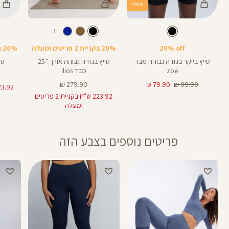
sale
Color
Color
Color
28
25
Pant
טייץ
Pants
צבע
שחור
צבע
שחור
שחור
LM020
שחור
אורך
אורך
אורך
עוד
8
28
25
8
אינצים
באינצים
באינצים
צבעים
20% off
20% בקניית 2 פריטים ומעלה
20% בקניית 2 פריטים ומעלה
32
28
טייץ בייקר בגזרה גבוהה מבד
טייץ בגזרה גבוהה אורך ”25
טי
zoe
מבד ilios
מחיר
מחיר
מחיר
279.90 ₪
79.90 ₪
99.90 ₪
רגיל
מוצר
מוצר
223.92 ש"ח בקניית 2 פריטים
ומעלה
פריטים נוספים בצבע הזה