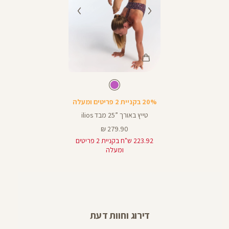
Color
Pants
ורוד
צבע
ורוד
אורך
25
מעושן
מעושן
25
באינצים
20% בקניית 2 פריטים ומעלה
טייץ באורך ”25 מבד ilios
מחיר
279.90 ₪
מוצר
223.92 ש"ח בקניית 2 פריטים
ומעלה
דירוג וחוות דעת