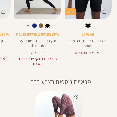
sale
Color
Color
Color
28
25
Pants
Pants
Pant
צבע
שחור
צבע
שחור
שחור
שחור
שחור
אורך
אורך
אורך
עוד
8
28
25
8
אינצים
באינצים
באינצים
צבעים
20% off
20% בקניית 2 פריטים ומעלה
20% בקניית 2 פריטים ומעלה
25
28
טייץ בייקר בגזרה גבוהה מבד
טייץ בגזרה גבוהה אורך ”25
zoe
מבד ilios
מחיר
מחיר
מחיר
279.90 ₪
79.90 ₪
99.90 ₪
רגיל
מוצר
מוצר
223.92 ש"ח בקניית 2 פריטים
ומעלה
פריטים נוספים בצבע הזה