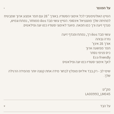
על המוצר
הטייץ האולטימטיבי לכל אימוני הסטודיו. באורך ”28 עם תפר אמצע ארוך שמבטיח
למתיחה שלך פוטנציאל אינסופי. הטייץ עשוי מבד ilios ממוחזר, נמתח וגמיש,
מנדף זיעה ורך כמו חמאה. מיועד לאימוני סטודיו כמו יוגה ופילאטיס.
עשוי מבד ilios רך, נמתח ומנדף זיעה
גזרה גבוהה
אורך 28 אינץ’
תפר מפשעה ארוך
כיס פנימי נסתר
Eco friendly
לאן? אימוני סטודיו כמו יוגה ופילאטיס
שימי לב - רק בבד איליוס מומלץ לבחור מידה אחת קטנה יותר מהמידה הרגילה
שלך.
מק"ט:
LA00993_LM045
LA00993
Pants
על הבד
80% ניילון ממוחזר, 20% לייקרה