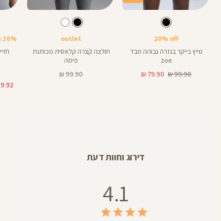
Color
Color
Color
Sports
Shirt
Pant
צבע
שחור
צבע
שחור
שחור
שחור
שחור
אורך
Bra
8
8
אינצים
20% off
outlet
20% בקניית 2 פריטים ומעלה
טייץ בייקר בגזרה גבוהה מבד
חולצה קצרה קלאסית מכותנת
zoe
פימה
מחיר
מחיר
מחיר
99.90 ₪
79.90 ₪
99.90 ₪
רגיל
מוצר
מוצר
דירוג וחוות דעת
4.1