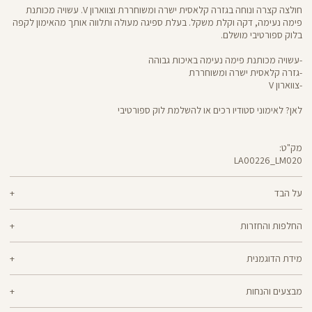
חולצה קצרה ונוחה בגזרה קלאסית ישרה ומשוחררת וצווארון V. עשויה מכותנת
פימה נעימה, דקה וקלת משקל. בעלת ספיגה מעולה ותלווה אותך מהאימון לקפה
בלוק ספורטיבי מושלם.
-עשויה מכותנת פימה נעימה באיכות גבוהה
-גזרה קלאסית ישרה ומשוחררת
-צווארון V
לאן? לאימוני סטודיו רכים או להשלמת לוק ספורטיבי
מק"ט:
LA00226_LM020
LA00226
Shirt
על הבד
48% ליוסל, 44% כותנת פימה, 8% אלסטן
החלפות והחזרות
ניתן להחליף או להחזיר מוצרים שנקנו באתר תוך 21 ימים ממועד הקנייה בהתאם
מידת הדוגמנית
למדיניות ההחזרות\החלפות של הרשת.
מדיניות החלפות
הדוגמנית אליאנה בגובה 1.75 לובשת מידה M
ההחלפה וההחזרה מתבצעות בכל חנויות Panta Rei.
מבצעים והנחות
מוצרים בלעדיים לאתר או שאינם במלאי - לא ניתן להחליף אך ניתן לבצע החזרה
ולקבל החזר כספי.