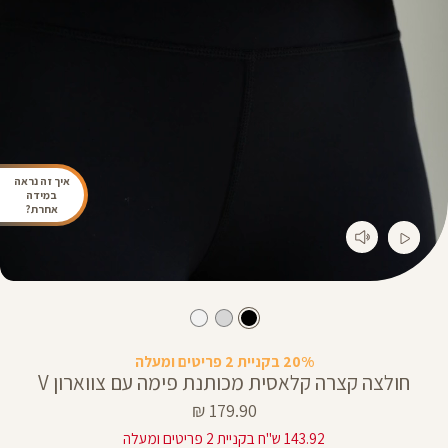
איך זה נראה
במידה
אחרת?
20% בקניית 2 פריטים ומעלה
חולצה קצרה קלאסית מכותנת פימה עם צווארון V
מחיר
179.90 ₪
מוצר
143.92 ש"ח בקניית 2 פריטים ומעלה