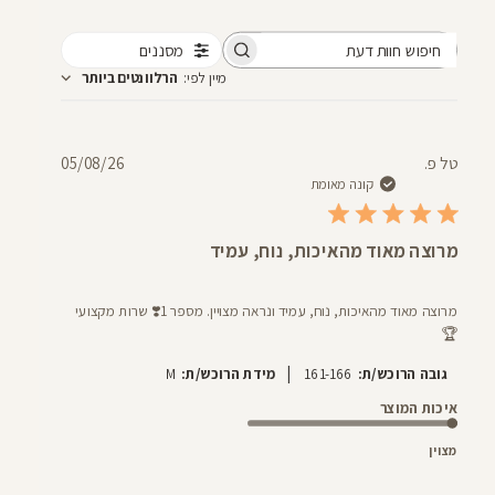
מסננים
חיפוש
מיין לפי
:
הרלוונטים ביותר
חוות
דעת
תאריך
טל פ.
05/08/26
פרסום
קונה מאומת
מרוצה מאוד מהאיכות, נוח, עמיד
מרוצה מאוד מהאיכות, נוח, עמיד ונראה מצויין. מספר 1❣️ שרות מקצועי
🏆
|
גובה הרוכש/ת:
161-166
מידת הרוכש/ת:
M
איכות המוצר
מצוין