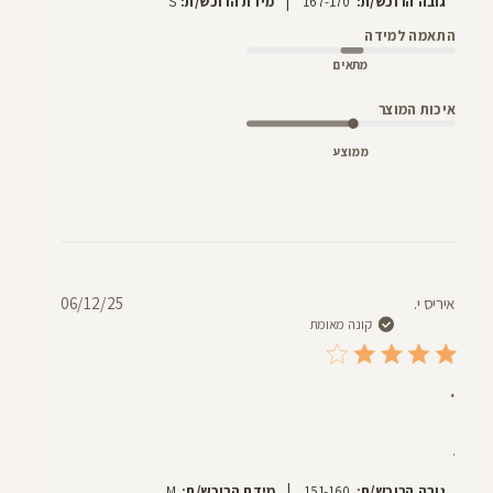
|
גובה הרוכש/ת:
167-170
מידת הרוכש/ת:
S
התאמה למידה
מתאים
איכות המוצר
ממוצע
תאריך
איריס י.
06/12/25
פרסום
קונה מאומת
.
.
|
גובה הרוכש/ת:
151-160
מידת הרוכש/ת:
M