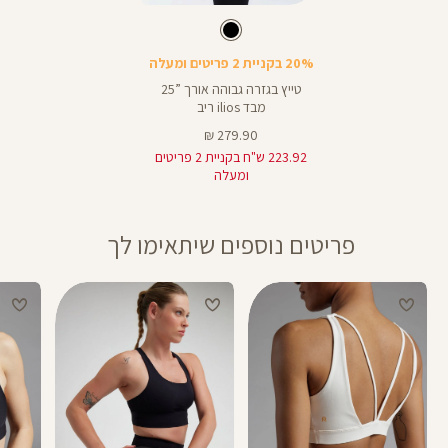
Color
25
Pants
צבע
שחור
שחור
אורך
25
באינצים
20% בקניית 2 פריטים ומעלה
28
טייץ בגזרה גבוהה אורך ”25
מבד ilios ריב
מחיר
279.90 ₪
מוצר
223.92 ש"ח בקניית 2 פריטים
ומעלה
פריטים נוספים שיתאימו לך