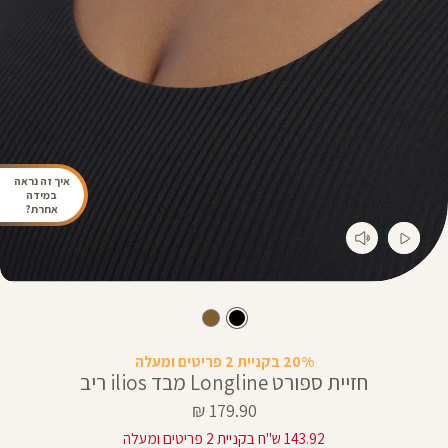
איך זה נראה
במידה
אחרת?
20% בקניית 2 פריטים ומעלה
חזיית ספורט Longline מבד ilios ריב
מחיר
179.90 ₪
מוצר
143.92 ש"ח בקניית 2 פריטים ומעלה