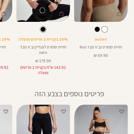
Color
Color
Color
Spor
Sports
חזיית
לבן
צבע
צבע
שחור
לבן
שחור
LM020
Bra
Bra
ספורט
outlet
20% בקניית 2 פריטים ומעלה
20% בקניית 2 פריטים ומעלה
חזיית ספורט גב V מבד ilios
חזיית ספורט לונגליין גב X מבד
nero
מחיר
89.90 ₪
מוצר
מחיר
179.90 ₪
מוצר
143.92 ש"ח בקניית 2 פריטים
ומעלה
פריטים נוספים בצבע הזה