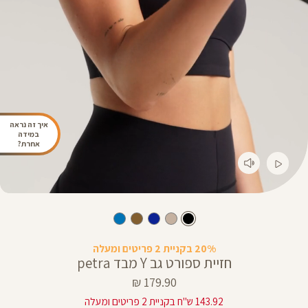
איך זה נראה
במידה
אחרת?
20% בקניית 2 פריטים ומעלה
חזיית ספורט גב Y מבד petra
מחיר
179.90 ₪
מוצר
143.92 ש"ח בקניית 2 פריטים ומעלה