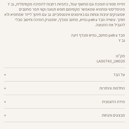
חזיית ספורט תומכת עם מחשוף עגול, כתפיות רחבות לתמיכה מקסימלית, גב Y
מינימליסטי ומחמיא שמאפשר מקסימום חופש תנועה וקווי תפר מחטבים
שמעניקים יציבות ונוחות גם באימונים אינטנסיביים. גב עם חיתוך לייזר שמחמיא ולא
חותך. עשוייה מבד petra גמיש, מחטב ומנדף, שמעניק תמיכה וחיטוב מבלי
להגביל את התנועה.
מבד petra מחטב, גמיש ומנדף זיעה
גב Y
מק"ט:
LA00743_LM020
LA00743
Sports
Bra
על הבד
61% ניילון, 39% אלסטן
החלפות והחזרות
petra - בד גמיש, מחטב ומנדף זיעה שמעניק עיצוב לגזרה תוך כדי שמירה על
ניתן להחליף או להחזיר מוצרים שנקנו באתר תוך 21 ימים ממועד הקנייה בהתאם
גמישות. לטייצים מבד petra ,יש חגורת מותן רחבה שמעניקה אקסטרה תמיכה
מידת הדוגמנית
למדיניות ההחזרות\החלפות של הרשת.
מדיניות החלפות
ופיסול באזור הבטן מבלי להגביל את התנועה והם מתאימים במיוחד לאימון
אינטנסיבי בסטודיו ובחדר הכושר.
הדוגמנית ים בגובה 1.76 לובשת מידה M
ההחלפה וההחזרה מתבצעות בכל חנויות Panta Rei.
מבצעים והנחות
מוצרים בלעדיים לאתר או שאינם במלאי - לא ניתן להחליף אך ניתן לבצע החזרה
ולקבל החזר כספי.
המבצעים תקפים על המוצרים המשתתפים במבצע בלבד.