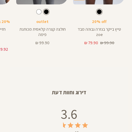
Color
Color
Color
Sports
Shirt
Pant
צבע
שחור
צבע
שחור
שחור
שחור
שחור
אורך
Bra
8
8
אינצים
20% off
outlet
20% בקניית 2 פריטים ומעלה
טייץ בייקר בגזרה גבוהה מבד
חולצה קצרה קלאסית מכותנת
zoe
פימה
מחיר
מחיר
מחיר
99.90 ₪
79.90 ₪
99.90 ₪
רגיל
מוצר
מוצר
דירוג וחוות דעת
3.6