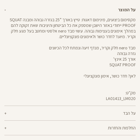
על המוצר
מקסימום ביצועים, מינימום דאגות: טייץ באורך ”25 בגזרה גבוהה ומבנה SQUAT
PROOF ייחודי באזור הישבן שמספק את כל הביטחון והיציבות שאת זקוקה להם
במהלך אימונים בעצימות גבוהה. עשוי מבד nero אלסטי ומחטב בעל מגע חלק
וקריר. מיועד לחדר כושר ולאימונים פונקציונליים.
מבד nero חלק וקריר, מנדף זיעה ונמתח לכל הכיוונים
גזרה גבוהה
אורך 25 אינץ’
SQUAT PROOF
לאן? חדר כושר, אימון פונקציונלי
מק"ט:
LA01413_LM020
LA01413
Pants
על הבד
70% ניילון, 30% לייקרה
החלפות והחזרות
nero - מגע קריר, תמיכה גבוהה ותחושה נינוחה - שלושת המרכיבים לאימון דינמי
ניתן להחליף או להחזיר מוצרים שנקנו באתר תוך 21 ימים ממועד הקנייה בהתאם
מוצלח. nero מחטב בלי ללחוץ, משתלב בטבעיות עם הגוף ונותר אטום ויציב גם