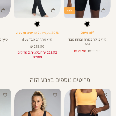
sale
Color
Color
Color
28
Pants
Pants
Pant
צבע
שחור
צבע
שחור
שחור
שחור
שחור
אורך
אורך
אורך
25
8
25
28
8
אינצים
באינצים
באינצים
20% off
20% בקניית 2 פריטים ומעלה
32
טייץ בייקר בגזרה גבוהה מבד
טייץ מתרחב מבד ilios
zoe
מחיר
279.90 ₪
מחיר
מחיר
מוצר
79.90 ₪
99.90 ₪
223.92 ש"ח בקניית 2 פריטים
רגיל
מוצר
ומעלה
פריטים נוספים בצבע הזה