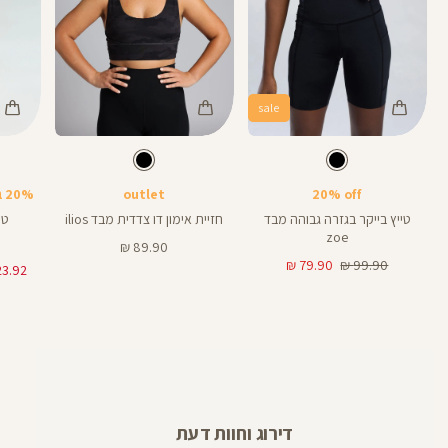
sale
Color
Color
Color
28
Pants
Sports
Pant
צבע
שחור
צבע
שחור
שחור
שחור
שחור
אורך
אורך
אורך
Bra
6
8
28
6
8
אינצים
באינצים
באינצים
20% off
outlet
20% בקניית 2 פריטים ומעלה
32
טייץ בייקר בגזרה גבוהה מבד
חזיית אימון דו צדדית מבד ilios
טי
zoe
מחיר
89.90 ₪
מחיר
מחיר
מוצר
79.90 ₪
99.90 ₪
רגיל
מוצר
דירוג וחוות דעת