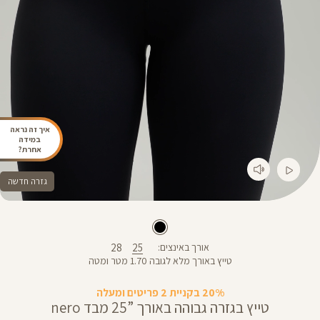
איך זה נראה
במידה
אחרת?
גזרה חדשה
28
25
אורך באינצים
טייץ באורך מלא לגובה 1.70 מטר ומטה
20% בקניית 2 פריטים ומעלה
טייץ בגזרה גבוהה באורך ”25 מבד nero