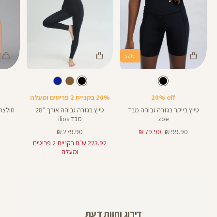
sale
Color
Color
Color
28
Shirt
Pants
Pant
צבע
שחור
צבע
שחור
שחור
שחור
שחור
אורך
אורך
8
28
8
אינצים
באינצים
20% off
20% בקניית 2 פריטים ומעלה
25
טייץ בייקר בגזרה גבוהה מבד
טייץ בגזרה גבוהה אורך ”28
חולצה
zoe
מבד ilios
מחיר
מחיר
מחיר
279.90 ₪
79.90 ₪
99.90 ₪
רגיל
מוצר
מוצר
223.92 ש"ח בקניית 2 פריטים
ומעלה
דירוג וחוות דעת