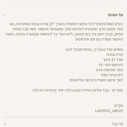
על המוצר
הטייץ האולטימטיבי לכל אימוני הסטודיו: באורך ”25 וגזרה גבוהה ומחמיאה, עם
תפר אמצע ארוך שמבטיח למתיחה שלך פוטנציאל אינסופי. עשוי מבד נמתח
וגמיש, מנדף זיעה ורך כמו חמאה, ללא תפרי צד לתחושה אקסטרה נעימה. מיועד
לאימוני סטודיו כמו יוגה ופילאטיס.
עשויים מבד ilios רך, נמתח ומנדף זיעה
גזרה גבוהה
אורך 25 אינץ’
מינימום תפרי צד
תפר מפשעה ארוך
כיס פנימי נסתר
לאן? אימוני סטודיו כמו יוגה ופילאטיס
שימי לב - בבד איליוס המידה מעט גדולה יותר מהמידה הרגילה
מק"ט:
LA00001_LM020
LA00001
Pants
על הבד