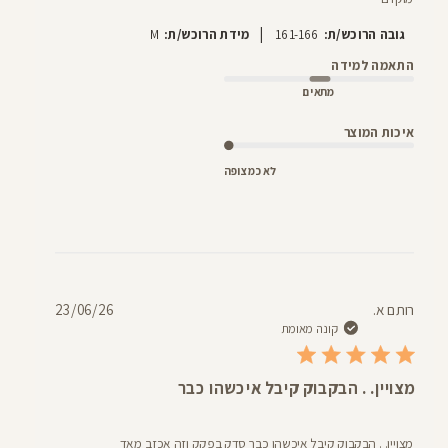
|
גובה הרוכש/ת:
161-166
מידת הרוכש/ת:
M
התאמה למידה
מתאים
איכות המוצר
לא כמצופה
תאריך
רותם א.
23/06/26
פרסום
קונה מאומת
מצויין. . הבקבוק קיבל איכשהו כבר
מצויין. . הבקבוק קיבל איכשהו כבר סדק בפקק וזה אכזב מאד