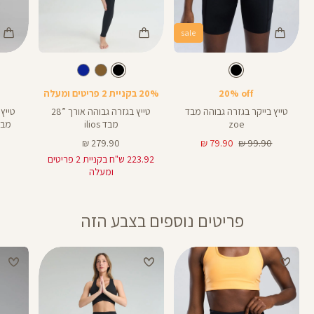
sale
Color
Color
Color
28
Pants
Pants
Pant
צבע
שחור
צבע
שחור
שחור
שחור
שחור
אורך
אורך
אורך
25
8
25
28
8
אינצים
באינצים
באינצים
20% off
20% בקניית 2 פריטים ומעלה
25
טייץ בייקר בגזרה גבוהה מבד
טייץ בגזרה גבוהה אורך ”28
zoe
מבד ilios
מבד OND SKIN
מחיר
מחיר
מחיר
279.90 ₪
79.90 ₪
99.90 ₪
רגיל
מוצר
מוצר
223.92 ש"ח בקניית 2 פריטים
ומעלה
פריטים נוספים בצבע הזה