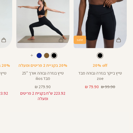
sale
Color
Color
Color
28
25
Pants
Pants
Pant
צבע
שחור
צבע
שחור
שחור
שחור
שחור
אורך
אורך
אורך
עוד
8
28
25
8
אינצים
באינצים
באינצים
צבעים
20% off
20% בקניית 2 פריטים ומעלה
20% בקניית 2 פריטים ומעלה
25
28
טייץ בייקר בגזרה גבוהה מבד
טייץ בגזרה גבוהה אורך ”25
zoe
מבד ilios
מחיר
מחיר
מחיר
279.90 ₪
79.90 ₪
99.90 ₪
רגיל
מוצר
מוצר
223.92 ש"ח בקניית 2 פריטים
ומעלה