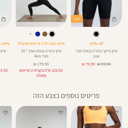
sale
Color
Color
Color
28
25
Pants
Pants
Pant
צבע
שחור
צבע
שחור
שחור
שחור
שחור
אורך
אורך
אורך
עוד
8
28
25
8
אינצים
באינצים
באינצים
צבעים
20% off
20% בקניית 2 פריטים ומעלה
20% בקניית 2 פריטים ומעלה
25
28
טייץ בייקר בגזרה גבוהה מבד
טייץ בגזרה גבוהה אורך ”25
zoe
מבד ilios
מחיר
מחיר
מחיר
279.90 ₪
79.90 ₪
99.90 ₪
רגיל
מוצר
מוצר
223.92 ש"ח בקניית 2 פריטים
ומעלה
פריטים נוספים בצבע הזה