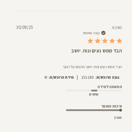
תאריך
מורן פ.
30/09/25
פרסום
קונה מאומת
הבד ממש נעים ונוח. יושב
הבד ממש נעים ונוח. יושב מהמם על הגוף
|
גובה הרוכש/ת:
151-160
מידת הרוכש/ת:
M
התאמה למידה
מתאים
איכות המוצר
מצוין