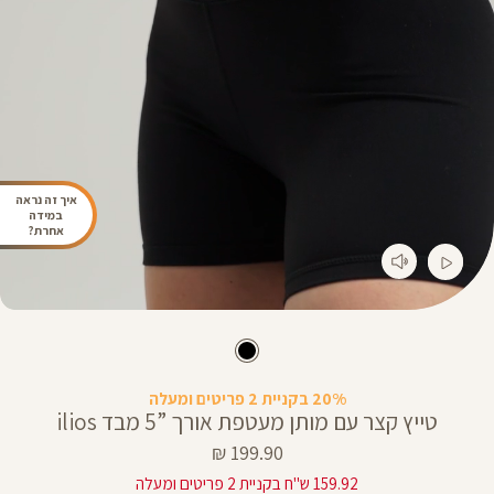
איך זה נראה
במידה
אחרת?
20% בקניית 2 פריטים ומעלה
טייץ קצר עם מותן מעטפת אורך ”5 מבד ilios
מחיר
199.90 ₪
מוצר
159.92 ש"ח בקניית 2 פריטים ומעלה