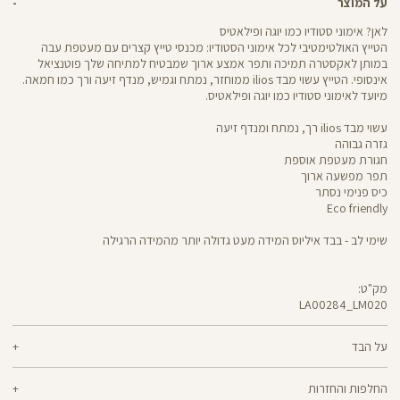
על המוצר
לאן? אימוני סטודיו כמו יוגה ופילאטיס
הטייץ האולטימטיבי לכל אימוני הסטודיו: מכנסי טייץ קצרים עם מעטפת עבה
במותן לאקסטרה תמיכה ותפר אמצע ארוך שמבטיח למתיחה שלך פוטנציאל
אינסופי. הטייץ עשוי מבד ilios ממוחזר, נמתח וגמיש, מנדף זיעה ורך כמו חמאה.
מיועד לאימוני סטודיו כמו יוגה ופילאטיס.
עשוי מבד ilios רך, נמתח ומנדף זיעה
גזרה גבוהה
חגורת מעטפת אוספת
תפר מפשעה ארוך
כיס פנימי נסתר
Eco friendly
שימי לב - בבד איליוס המידה מעט גדולה יותר מהמידה הרגילה
מק"ט:
LA00284_LM020
LA00284
Pants
על הבד
80% ניילון ממוחזר, 20% לייקרה
החלפות והחזרות