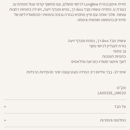
חזיית אימון בגזרת Longline לכיסוי מושלם, עם מחשוף קדמי עגול ומפתח גב
בצורת U. החזייה עשויה מבד ilios רך, גמיש ומנדף זיעה, ויש לה כתפיות רחבות
ונוחות. שלבי אותה עם טייץ מחמיא בגזרה גבוהה והמשיכי מהסטודיו ליום של
סידורים בתחושה חופשית ונינוחה.
עשויה מבד ilios רך, נמתח ומנדף זיעה
גזרת לונגליין לכיסוי נוסף
גב פתוח
כתפיות תומכות
לאן? אימוני סטודיו כמו יוגה ופילאטיס
שימי לב- בבד איליוס ריב המידה מעט קטנה יותר מהמידות הרגילות
מק"ט:
LA00318_LM020
LA00318
Sports
Bra
על הבד
80% ניילון ממוחזר, 20% ליקרה ® אלסטן
החלפות והחזרות
ilios - רך וחמאתי, איתך בכל תנועה, גמיש ומנדף זיעה - התכונות הכי נעימות בבד
ניתן להחליף או להחזיר מוצרים שנקנו באתר תוך 21 ימים ממועד הקנייה בהתאם