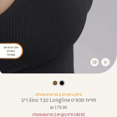
איך זה נראה
במידה
אחרת?
20% בקניית 2 פריטים ומעלה
חזיית ספורט Longline מבד ilios ריב
מחיר
179.90 ₪
מוצר
143.92 ש"ח בקניית 2 פריטים ומעלה