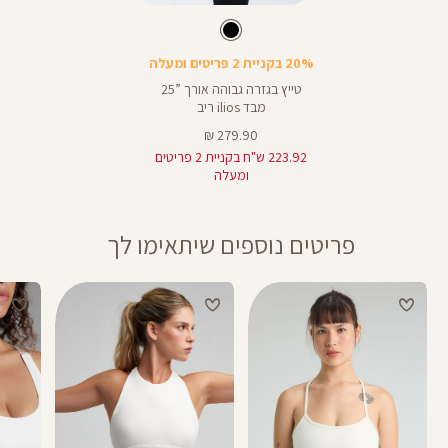
Color
25
Pants
צבע
שחור
שחור
אורך
25
באינצים
20% בקניית 2 פריטים ומעלה
28
טייץ בגזרה גבוהה אורך ”25
מבד ilios ריב
מחיר
279.90 ₪
מוצר
223.92 ש"ח בקניית 2 פריטים
ומעלה
פריטים נוספים שיתאימו לך