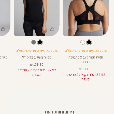
Color
Color
Color
Pants
Shirt
Spor
צבע
שחור
צבע
שחור
שחור
שחור
שחור
אורך
Bra
25
25
באינצים
20% בקניית 2 פריטים ומעלה
20% בקניית 2 פריטים ומעלה
חזיית ספורט גב X בתמיכה
גופייה בשילוב בד מודל
בינונית
מחיר
159.90 ₪
מחיר
מוצר
199.90 ₪
127.92 ש"ח בקניית 2 פריטים
מוצר
159.92 ש"ח בקניית 2 פריטים
ומעלה
ומעלה
דירוג וחוות דעת