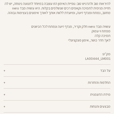
להיראות טוב ולהרגיש טוב: גופיית האימון הזו עוצבה במיוחד לתנועה נינוחה, יש לה
חזייה פנימית לתמיכה וקאפים רכים שנשלפים בקלות. היא עשויה מבד nero
מחטב, נמתח ומנדף זיעה, ומיועדת ללוות אותך לאורך אימונים בעצימות גבוהה.
עשויה מבד nero חלק וקריר, מנדף זיעה ונמתח לכל הכיוונים
מפתח וי עמוק
תמיכה קלה
לאן? חדר כושר, אימון פונקציונלי
מק"ט:
LA00444_LM001
LA00444
Shirt
על הבד
70% ניילון, 30% לייקרה
החלפות והחזרות
nero - מגע קריר, תמיכה גבוהה ותחושה נינוחה - שלושת המרכיבים לאימון דינמי
ניתן להחליף או להחזיר מוצרים שנקנו באתר תוך 21 ימים ממועד הקנייה בהתאם
מוצלח. nero מחטב בלי ללחוץ, משתלב בטבעיות עם הגוף ונותר אטום ויציב גם
מידת הדוגמנית
למדיניות ההחזרות\החלפות של הרשת.
מדיניות החלפות
בפני הסקוואט הכי נמוך. מיוצר בטכנולוגיית סיב silver-go מנדף ריחות
ואנטי-בקטריאלי
הדוגמנית אניאל בגובה 1.77 לובשת מידה XS
ההחלפה וההחזרה מתבצעות בכל חנויות Panta Rei.
מבצעים והנחות
מוצרים בלעדיים לאתר או שאינם במלאי - לא ניתן להחליף אך ניתן לבצע החזרה
ולקבל החזר כספי.