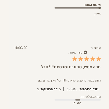
איכות המוצר
מצוין
תאריך
עמית מ.
14/06/26
פרסום
קונה מאומת
נוחה ממש, מחטבת ומהממת!!!! חבל
נוחה ממש, מחטבת ומהממת!!!! חבל שאין עוד צבעים
|
גובה הרוכש/ת:
161-166
מידת הרוכש/ת:
S
התאמה למידה
מתאים