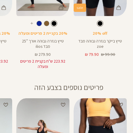
sale
Color
Color
Color
28
25
Pants
Pants
Pant
צבע
שחור
צבע
שחור
שחור
שחור
שחור
אורך
אורך
אורך
עוד
8
28
25
8
אינצים
באינצים
באינצים
צבעים
20% off
20% בקניית 2 פריטים ומעלה
20% בקניית 2 פריטים ומעלה
25
28
טייץ בייקר בגזרה גבוהה מבד
טייץ בגזרה גבוהה אורך ”25
zoe
מבד ilios
מחיר
מחיר
מחיר
279.90 ₪
79.90 ₪
99.90 ₪
רגיל
מוצר
מוצר
223.92 ש"ח בקניית 2 פריטים
ומעלה
פריטים נוספים בצבע הזה