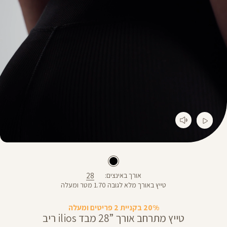
28
אורך באינצים
טייץ באורך מלא לגובה 1.70 מטר ומעלה
20% בקניית 2 פריטים ומעלה
טייץ מתרחב אורך ”28 מבד ilios ריב