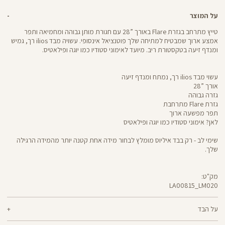
על המוצר
טייץ מתרחב בגזרת Flare באורך ”28 עם חגורת מותן גבוהה ומחמיאה ותפר
אמצע ארוך שמבטיח למתיחה שלך פוטנציאל אינסופי. עשויה מבד ilios רך, גמיש
ומנדף זיעה בטקסטורת ריב. מיועד לאימוני סטודיו כמו יוגה ופילאטיס.
עשוי מבד ilios רך, נמתח ומנדף זיעה
אורך ”28
גזרה גבוהה
גזרת Flare מתרחבת
תפר מפשעה ארוך
לאן? אימוני סטודיו כמו יוגה ופילאטיס
שימי לב - רק בבד איליוס מומלץ לבחור מידה אחת קטנה יותר מהמידה הרגילה
שלך.
מק"ט:
LA00815_LM020
LA00815
Pants
על הבד
80% ניילון ממוחזר, 20% ליקרה ® אלסטן