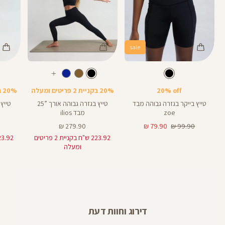
sale
Color
Color
Color
28
25
Pants
Pants
Pant
צבע
שחור
צבע
שחור
שחור
שחור
שחור
אורך
אורך
אורך
עוד
8
28
25
8
אינצים
באינצים
באינצים
צבעים
20% off
20% בקניית 2 פריטים ומעלה
20% בקניית 2 פריטים ומעלה
25
28
טייץ בייקר בגזרה גבוהה מבד
טייץ בגזרה גבוהה אורך ”25
zoe
מבד ilios
מחיר
מחיר
מחיר
279.90 ₪
79.90 ₪
99.90 ₪
רגיל
מוצר
מוצר
223.92 ש"ח בקניית 2 פריטים
ומעלה
דירוג וחוות דעת