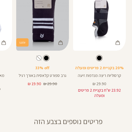
בתווית (סטמפת) מבצע.
sale
Color
Color
Color
גרביים
גרביים
גרביים
צבע
שחור
צבע
שחור
שחור
שחור
מעורב
צבעים
20% בקניית 2 פריטים ומעלה
33% off
קרסוליות ריצה מנדפות זיעה
גרב ספורט קלאסית באורך רגיל
מחיר
מחיר
מחיר
19.90 ₪
29.90 ₪
29.90 ₪
מוצר
רגיל
מוצר
מ
₪
23.92 ש"ח בקניית 2 פריטים
רג
ומעלה
פריטים נוספים בצבע הזה