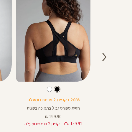
Color
Color
Sports
Sports
בן
בע
צבע
שחור
שחור
שחור
שחור
שחור
לבן
Bra
Bra
20% בקניית 2 פריטים ומעלה
חזיית ספורט גב X בתמיכה בינונית
מחיר
199.90 ₪
19
מוצר
159.92 ש"ח בקניית 2 פריטים ומעלה