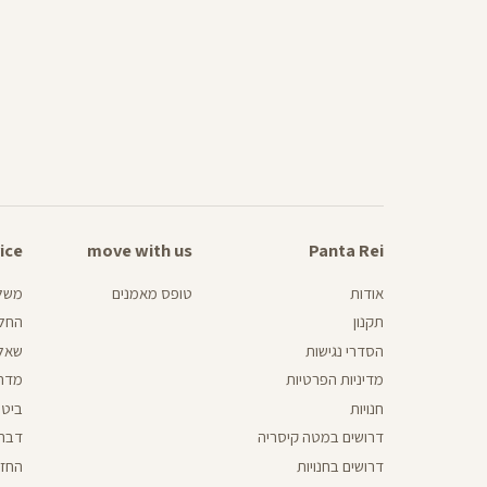
ice
omer
move with us
move
Panta Rei
Panta
vice
with
Rei
us
אודות
טופס מאמנים
משלו
תקנון
החלפ
הסדרי נגישות
שאלו
מדיניות הפרטיות
מדרי
חנויות
ביטו
דרושים במטה קיסריה
דברו
דרושים בחנויות
החזר