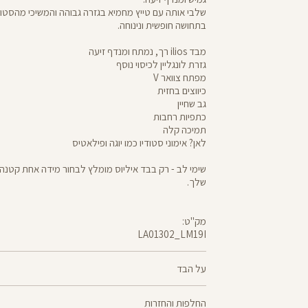
שלבי אותה עם טייץ מחמיא בגזרה גבוהה והמשיכי מהסטודי
בתחושה חופשית ונינוחה.
מבד ilios רך, נמתח ומנדף זיעה
גזרת לונגליין לכיסוי נוסף
מפתח צוואר V
כיווצים בחזית
גב שחיין
כתפיות רחבות
תמיכה קלה
לאן? אימוני סטודיו כמו יוגה ופילאטיס
שימי לב - רק בבד איליוס מומלץ לבחור מידה אחת קטנה 
שלך.
מק"ט:
LA01302_LM19I
LA01302
Sports
Bra
על הבד
80% ניילון ממוחזר, 20% לייקרה
החלפות והחזרות