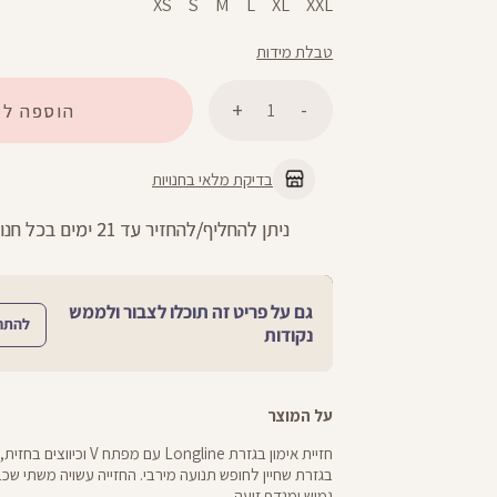
XS
S
M
L
XL
XXL
טבלת מידות
כמות
הוספה לס
בדיקת מלאי בחנויות
החזרות חינם עם שליח עד הבית - לכל 
גם על פריט זה תוכלו לצבור ולממש
להתח
נקודות
על המוצר
חזיית אימון בגזרת Longline עם מפ
גמיש ומנדף זיעה.