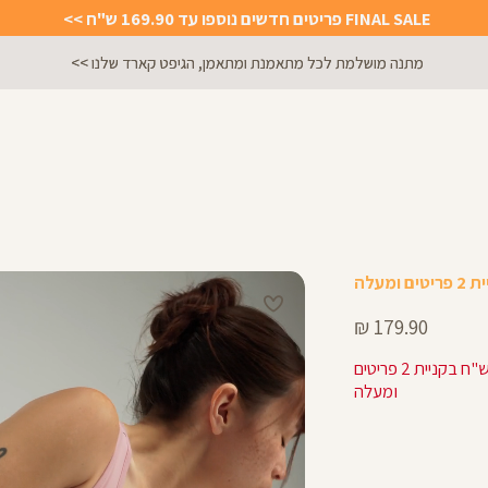
FINAL SALE פריטים חדשים נוספו עד 169.90 ש"ח >>
הירשמו לניוזלטר וקבלו 10% הנחה על הקניה הראשונה באתר
מחיר
179.90 ₪
מוצר
143.92 ש"ח בקניית 2 פריטים
ומעלה