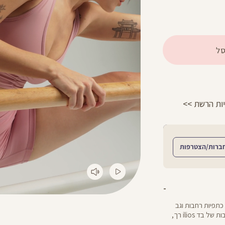
ל
הפרטים >>
משלוח 2-4 ימי עסקים!
ברות/הצטרפות
תח V וכיווצים בחזית, כתפיות רחבות וגב
בגזרת שחיין לחופש תנועה מירבי. החזייה עשויה משתי שכבות של בד ilios רך,