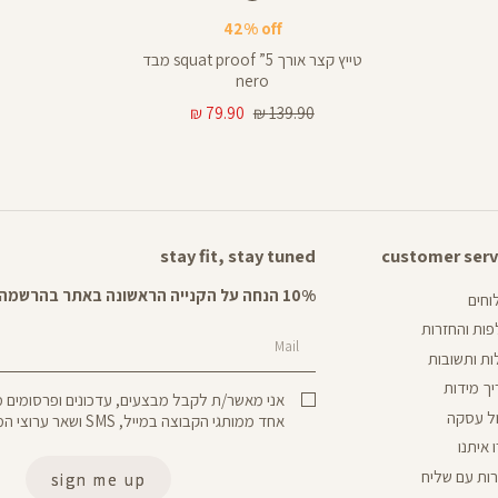
nectar
nectar
אורך
nectar
42% off
באינצים
5
טייץ קצר אורך 5” squat proof מבד
5
nero
מחיר
מחיר
79.90 ₪
139.90 ₪
רגיל
מוצר
stay fit, stay tuned
customer serv
cust
ser
10% הנחה על הקנייה הראשונה באתר בהרשמה לניוזלטר שלנו
חים
ות והחזרות
Mail
ת ותשובות
ך מידות
אני מאשר/ת לקבל מבצעים, עדכונים ופרסומים
ל עסקה
אחד ממותגי הקבוצה במייל, SMS ושאר ערוצי המדיה.
 איתנו
ות עם שליח
sign me up