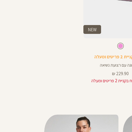
NEW
ורוד
צבע
ורוד
וגה עם רצועת נשיאה
מחיר
229.90 ₪
מוצר