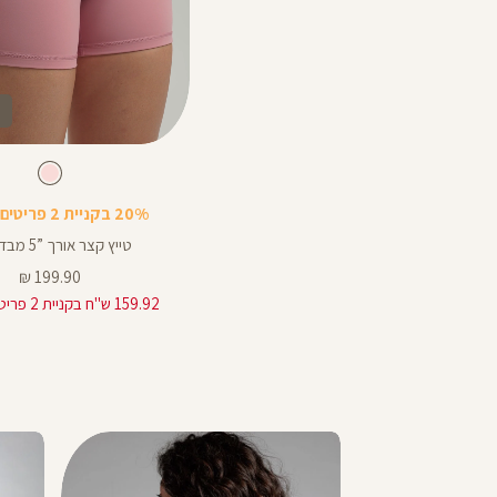
Color
Pants
צבע
pink
pink
pink
nectar
nectar
אורך
nectar
20% בקניית 2 פריטים ומעלה
באינצים
5
טייץ קצר אורך ”5 מבד ilios
5
מחיר
199.90 ₪
מוצר
159.92 ש"ח בקניית 2 פריטים ומעלה